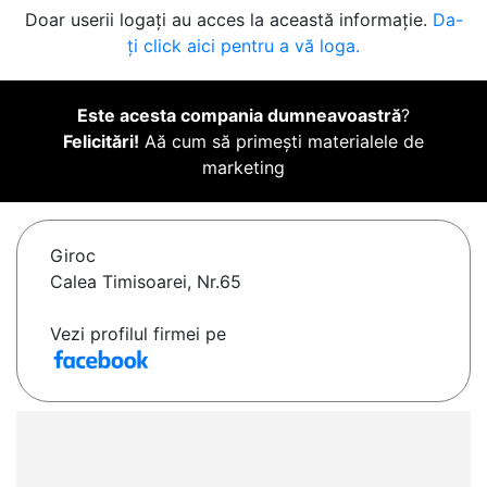
Doar userii logați au acces la această informație.
Da-
ți click aici pentru a vă loga.
Este acesta compania dumneavoastră
?
Felicitări!
Aă cum să primești materialele de
marketing
Giroc
Calea Timisoarei, Nr.65
Vezi profilul firmei pe