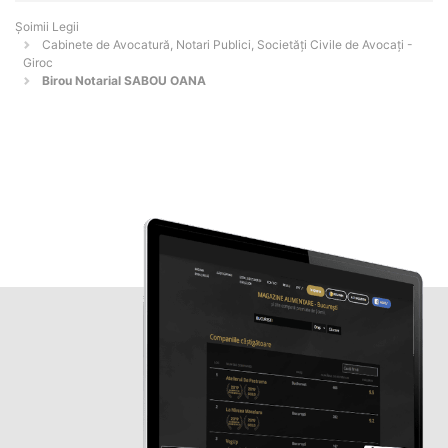
Șoimii Legii
Cabinete de Avocatură, Notari Publici, Societăți Civile de Avocați -
Giroc
Birou Notarial SABOU OANA