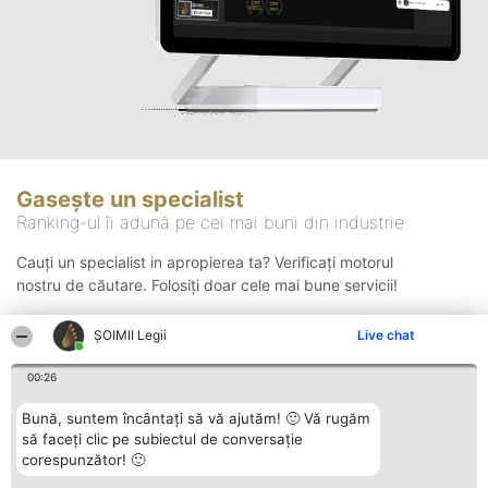
Gasește un specialist
Ranking-ul îi adună pe cei mai buni din industrie
Cauți un specialist in apropierea ta? Verificați motorul
nostru de căutare. Folosiți doar cele mai bune servicii!
ȘOIMII Legii
Live chat
Căutare
00:26
Bună, suntem încântați să vă ajutăm! 🙂 Vă rugăm
să faceți clic pe subiectul de conversație
corespunzător! 🙂