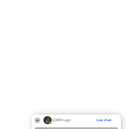
ȘOIMII Legii
Live chat
05:10