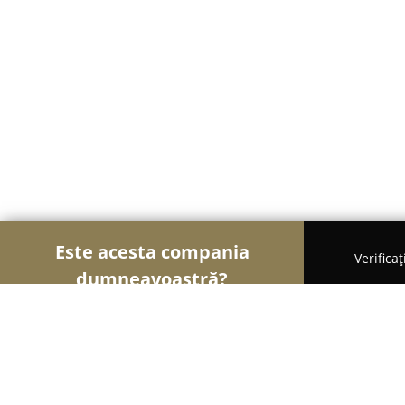
Este acesta compania
Verifica
dumneavoastră?
Șoimii Legii
Cabinete de Avocatură, Notari Public
Avocat Oltean Vasile Radu