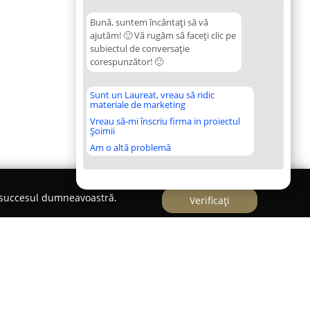
Bună, suntem încântați să vă
ajutăm! 🙂 Vă rugăm să faceți clic pe
subiectul de conversație
corespunzător! 🙂
Sunt un Laureat, vreau să ridic
materiale de marketing
Vreau să-mi înscriu firma in proiectul
Șoimii
Am o altă problemă
e succesul dumneavoastră.
Verificați
le Radu