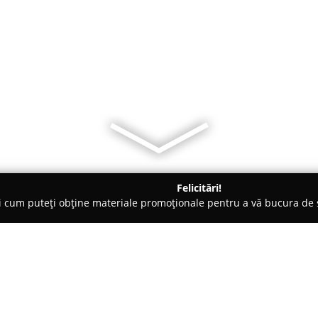
Felicitări!
ți cum puteți obține materiale promoționale pentru a vă bucura d
i, Societăți Civile de Avocați - Târgu-Mureş
Avocat Oltean Vasi
Despre companie: