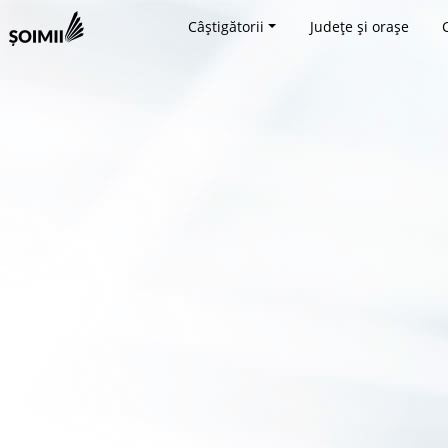
Câștigătorii
Județe și orașe