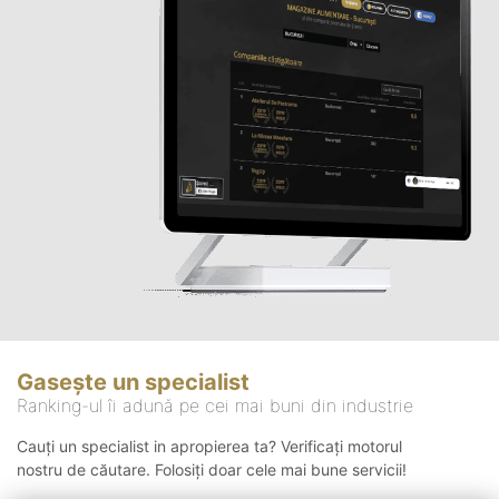
Gasește un specialist
Ranking-ul îi adună pe cei mai buni din industrie
Cauți un specialist in apropierea ta? Verificați motorul
nostru de căutare. Folosiți doar cele mai bune servicii!