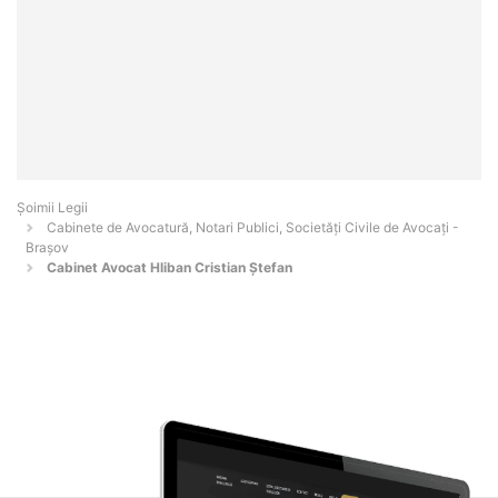
Șoimii Legii
Cabinete de Avocatură, Notari Publici, Societăți Civile de Avocați -
Braşov
Cabinet Avocat Hliban Cristian Ștefan