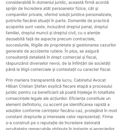
considerabilă în domeniul juridic, această firmă acordă
sprijin de încredere atât persoanelor fizice, cât și
companiilor private, oferind soluții juridice personalizate,
potrivite fiecărei situații în parte. Domeniile de practică
acoperite sunt vaste, incluzând dreptul penal, dreptul
familiei, dreptul muncii și dreptul civil, cu o atenție
deosebită față de aspecte precum contractele,
succesiunile, litigiile de proprietate și gestionarea cazurilor
generate de accidente rutiere. În plus, se asigură
consultanță detaliată în drept comercial și fiscal,
răspunzând diverselor nevoi, de la înființări de societăți
până la litigii comerciale și contestații cu caracter fiscal.
Prin maniera transparentă de lucru, Cabinetul Avocat
Hliban Cristian Ștefan explică fiecare etapă a procesului
juridic pentru ca beneficiarii să poată înțelege în totalitate
consecințele legale ale acțiunilor. Eficiența constituie un
element definitoriu, cu accent pe identificarea rapidă a
soluțiilor conforme cerințelor fiecărui caz, protejând în mod
constant drepturile și interesele celor reprezentați. Firma
s-a construit pe o reputație de încredere datorată
rezultatelor remarcabile obținute în instanțe și aprecierilor