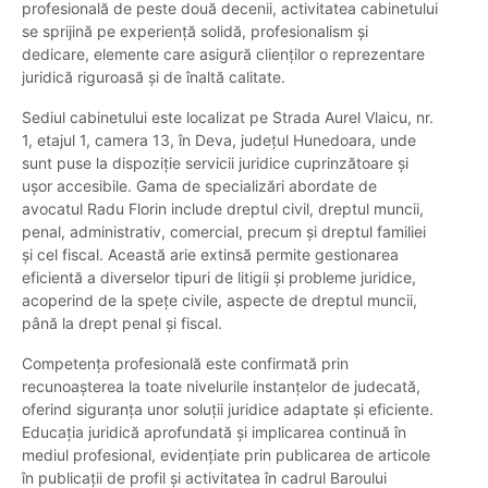
profesională de peste două decenii, activitatea cabinetului
se sprijină pe experiență solidă, profesionalism și
dedicare, elemente care asigură clienților o reprezentare
juridică riguroasă și de înaltă calitate.
Sediul cabinetului este localizat pe Strada Aurel Vlaicu, nr.
1, etajul 1, camera 13, în Deva, județul Hunedoara, unde
sunt puse la dispoziție servicii juridice cuprinzătoare și
ușor accesibile. Gama de specializări abordate de
avocatul Radu Florin include dreptul civil, dreptul muncii,
penal, administrativ, comercial, precum și dreptul familiei
și cel fiscal. Această arie extinsă permite gestionarea
eficientă a diverselor tipuri de litigii și probleme juridice,
acoperind de la spețe civile, aspecte de dreptul muncii,
până la drept penal și fiscal.
Competența profesională este confirmată prin
recunoașterea la toate nivelurile instanțelor de judecată,
oferind siguranța unor soluții juridice adaptate și eficiente.
Educația juridică aprofundată și implicarea continuă în
mediul profesional, evidențiate prin publicarea de articole
în publicații de profil și activitatea în cadrul Baroului