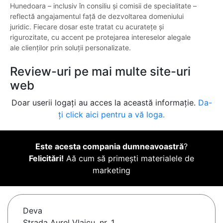
Hunedoara – inclusiv în consiliu și comisii de specialitate –
reflectă angajamentul față de dezvoltarea domeniului
juridic. Fiecare dosar este tratat cu acuratețe și
rigurozitate, cu accent pe protejarea intereselor alegale
ale clienților prin soluții personalizate.
Review-uri pe mai multe site-uri
web
Doar userii logați au acces la această informație.
Da-
ți click aici pentru a vă loga.
Este acesta compania dumneavoastră
?
Felicitări!
Aă cum să primești materialele de
marketing
Deva
Strada Aurel Vlaicu, nr. 1