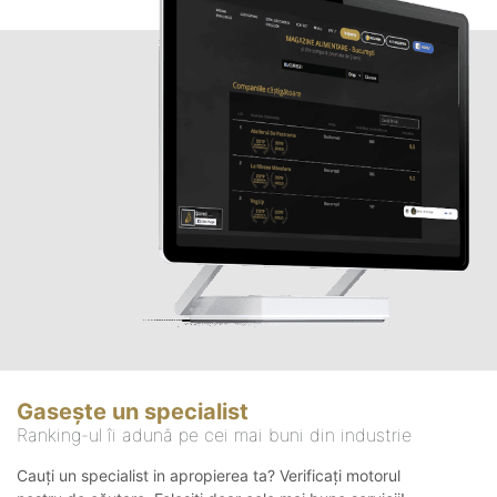
Gasește un specialist
Ranking-ul îi adună pe cei mai buni din industrie
Cauți un specialist in apropierea ta? Verificați motorul