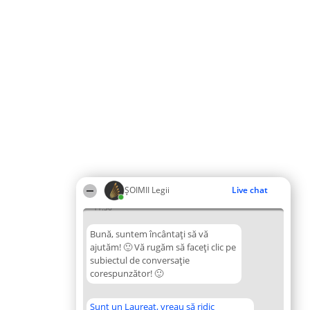
ȘOIMII Legii
Live chat
11:36
Bună, suntem încântați să vă
ajutăm! 🙂 Vă rugăm să faceți clic pe
subiectul de conversație
corespunzător! 🙂
Sunt un Laureat, vreau să ridic