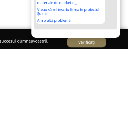
materiale de marketing
Vreau să-mi înscriu firma in proiectul
Șoimii
Am o altă problemă
e succesul dumneavoastră.
Verificați
de Avocat
coli
, cu sediul în Cluj-Napoca, pe strada
ept un partener demn de încredere în domeniul
ată pe parcursul a peste nouă ani la nivel
nă cu echipa sa, furnizează servicii juridice
anelor fizice, cât și entităților juridice.