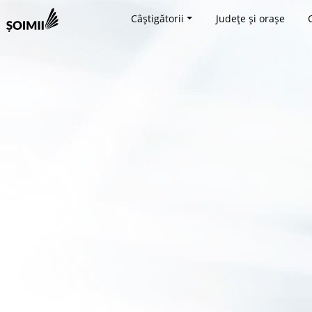
Câștigătorii
Județe și orașe