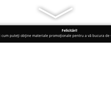
Felicitări!
ți cum puteți obține materiale promoționale pentru a vă bucura d
, Societăți Civile de Avocați - Craiova
Docoli Adrian - Cabinet 
Despre companie:
Cabinetul de Avocat Adrian Do
Maramureșului, se remarcă dr
juridic. Cu o experiență acumul
național, Adrian Docoli, împreu
personalizate adresate atât perso