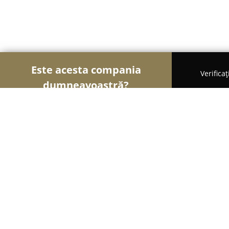
Este acesta compania
Verifica
dumneavoastră?
Șoimii Legii
Cabinete de Avocatură, Notari Publici
Docoli Adrian - Cabinet de Avocat
8.7
(14)