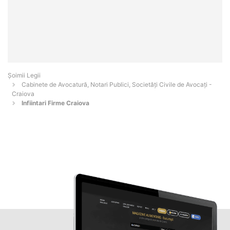
Șoimii Legii
Cabinete de Avocatură, Notari Publici, Societăți Civile de Avocați -
Craiova
Infiintari Firme Craiova