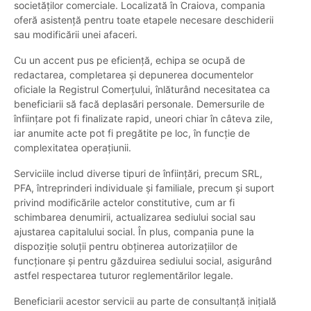
societăților comerciale. Localizată în Craiova, compania
oferă asistență pentru toate etapele necesare deschiderii
sau modificării unei afaceri.
Cu un accent pus pe eficiență, echipa se ocupă de
redactarea, completarea și depunerea documentelor
oficiale la Registrul Comerțului, înlăturând necesitatea ca
beneficiarii să facă deplasări personale. Demersurile de
înființare pot fi finalizate rapid, uneori chiar în câteva zile,
iar anumite acte pot fi pregătite pe loc, în funcție de
complexitatea operațiunii.
Serviciile includ diverse tipuri de înființări, precum SRL,
PFA, întreprinderi individuale și familiale, precum și suport
privind modificările actelor constitutive, cum ar fi
schimbarea denumirii, actualizarea sediului social sau
ajustarea capitalului social. În plus, compania pune la
dispoziție soluții pentru obținerea autorizațiilor de
funcționare și pentru găzduirea sediului social, asigurând
astfel respectarea tuturor reglementărilor legale.
Beneficiarii acestor servicii au parte de consultanță inițială