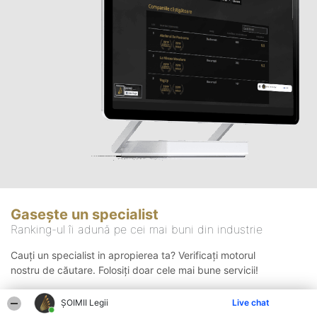
Gasește un specialist
Ranking-ul îi adună pe cei mai buni din industrie
Cauți un specialist in apropierea ta? Verificați motorul
nostru de căutare. Folosiți doar cele mai bune servicii!
ȘOIMII Legii
Live chat
Căutare