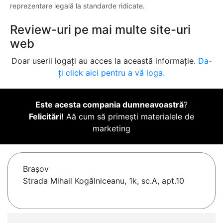
reprezentare legală la standarde ridicate.
Review-uri pe mai multe site-uri
web
Doar userii logați au acces la această informație.
Da-
ți click aici pentru a vă loga.
Este acesta compania dumneavoastră
?
Felicitări!
Aă cum să primești materialele de
marketing
Braşov
Strada Mihail Kogălniceanu, 1k, sc.A, apt.10