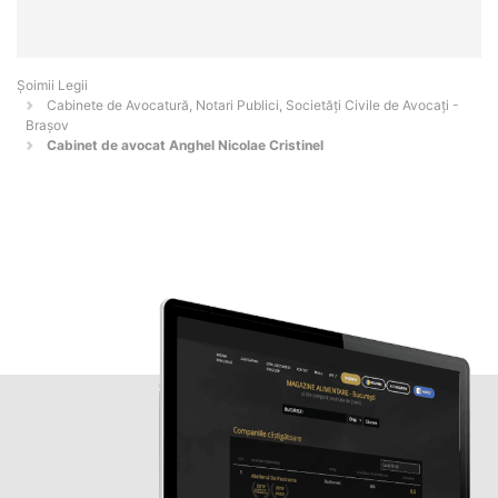
Șoimii Legii
Cabinete de Avocatură, Notari Publici, Societăți Civile de Avocați -
Braşov
Cabinet de avocat Anghel Nicolae Cristinel