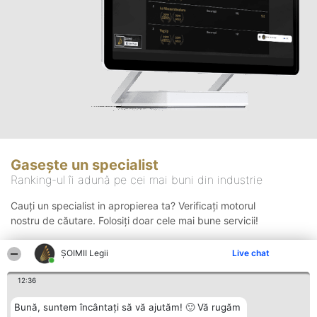
Gasește un specialist
Ranking-ul îi adună pe cei mai buni din industrie
Cauți un specialist in apropierea ta? Verificați motorul
nostru de căutare. Folosiți doar cele mai bune servicii!
ȘOIMII Legii
Live chat
Căutare
12:36
Bună, suntem încântați să vă ajutăm! 🙂 Vă rugăm