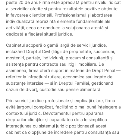
peste 20 de ani. Firma este apreciată pentru nivelul ridicat
al serviciilor oferite și pentru rezultatele pozitive obținute
în favoarea clienților săi. Profesionalismul și abordarea
individualizată reprezintă elemente fundamentale ale
activității, ceea ce conduce la soluționarea atentă și
dedicată a fiecărei situații juridice.
Cabinetul acoperă o gamă largă de servicii juridice,
incluzând Dreptul Civil (litigii de proprietate, succesiuni,
moșteniri, partaje, indiviziuni), precum și consultanță și
asistență pentru contracte sau litigii imobiliare. De
asemenea, firma oferă suport în materie de Drept Penal —
referitor la infracțiuni rutiere, economice sau legate de
substanțe interzise — și în Dreptul Familiei, gestionând
cazuri de divorț, custodie sau pensie alimentară.
Prin servicii juridice profesionale și explicații clare, firma
evită jargonul complicat, facilitând o mai bună înțelegere a
contextului juridic. Devotamentul pentru apărarea
drepturilor clienților și capacitatea de a le simplifica
interacțiunea cu sistemul juridic poziționează acest
cabinet ca o opțiune de încredere pentru consultanță sau