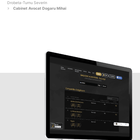
Drobeta-Turnu Severin
Cabinet Avocat Dogaru Mihai