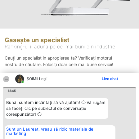
Gasește un specialist
Ranking-ul îi adună pe cei mai buni din industrie
Cauți un specialist in apropierea ta? Verificați motorul
nostru de căutare. Folosiți doar cele mai bune servicii!
ȘOIMII Legii
Live chat
Căutare
18:05
Bună, suntem încântați să vă ajutăm! 🙂 Vă rugăm
să faceți clic pe subiectul de conversație
corespunzător! 🙂
Sunt un Laureat, vreau să ridic materiale de
Organizator Ranking
Plebiscyt
Contact
marketing
BRIGHT SOLUTIONS BR SRL
Câștigătorii
Contact
Aleea Timisul De Sus 2 Bl. A30
Lista Tuturor