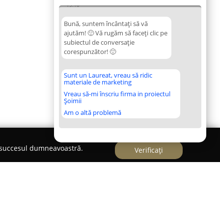
19:18
Bună, suntem încântați să vă
ajutăm! 🙂 Vă rugăm să faceți clic pe
subiectul de conversație
corespunzător! 🙂
Sunt un Laureat, vreau să ridic
materiale de marketing
Vreau să-mi înscriu firma in proiectul
Șoimii
Am o altă problemă
e succesul dumneavoastră.
Verificați
c Cătălin Răzvan Iași