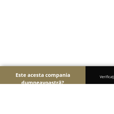
Este acesta compania
Verifica
dumneavoastră?
Șoimii Legii
Cabinete de Avocatură, Notari Publici,