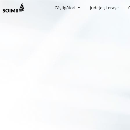
Câștigătorii
Județe și orașe