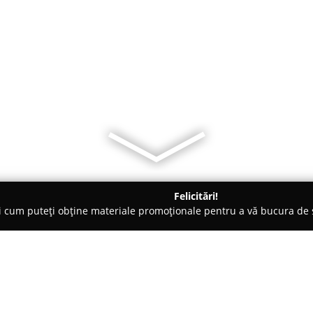
Felicitări!
ți cum puteți obține materiale promoționale pentru a vă bucura d
 Societăți Civile de Avocați - Iaşi
Executor Judecătoresc Chiria