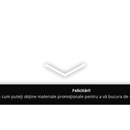
Felicitări!
ți cum puteți obține materiale promoționale pentru a vă bucura d
 Societăți Civile de Avocați - Iaşi
Birou Executor Judecatoresc