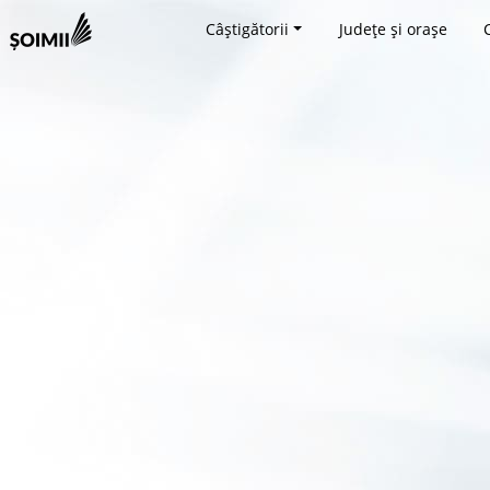
Câștigătorii
Județe și orașe