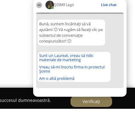
ȘOIMII Legii
Live chat
08:59
Bună, suntem încântați să vă
ajutăm! 🙂 Vă rugăm să faceți clic pe
subiectul de conversație
corespunzător! 🙂
Sunt un Laureat, vreau să ridic
materiale de marketing
Vreau să-mi înscriu firma in proiectul
Șoimii
Am o altă problemă
e succesul dumneavoastră.
Verificați
 Darie Andreea