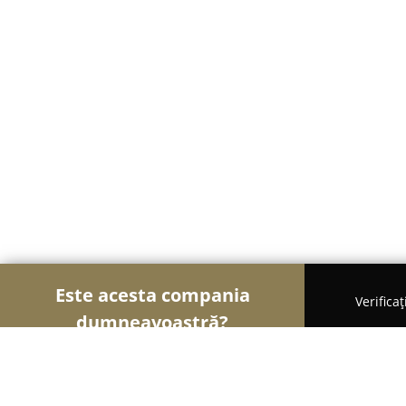
Este acesta compania
Verifica
dumneavoastră?
Șoimii Legii
Cabinete de Avocatură, Notari Publici,