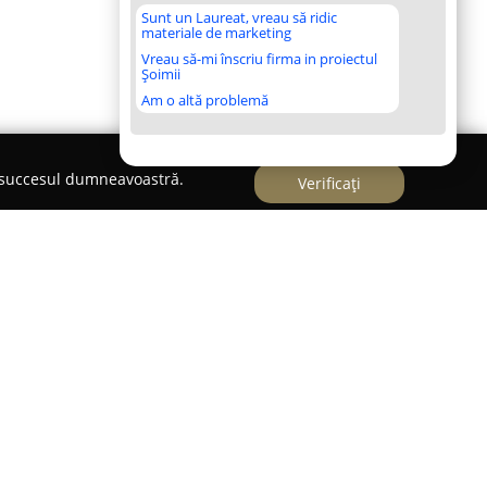
Sunt un Laureat, vreau să ridic
materiale de marketing
Vreau să-mi înscriu firma in proiectul
Șoimii
Am o altă problemă
e succesul dumneavoastră.
Verificați
dic al României,
Doseanu & Asociații
reprezintă o
i cu o reputație consolidată datorită dedicării și
nia are la bază o activitate de peste douăzeci de
re și-a mărit constant aria de expertiză, oferind