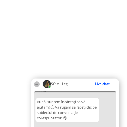
ȘOIMII Legii
Live chat
13:20
Bună, suntem încântați să vă
ajutăm! 🙂 Vă rugăm să faceți clic pe
subiectul de conversație
corespunzător! 🙂