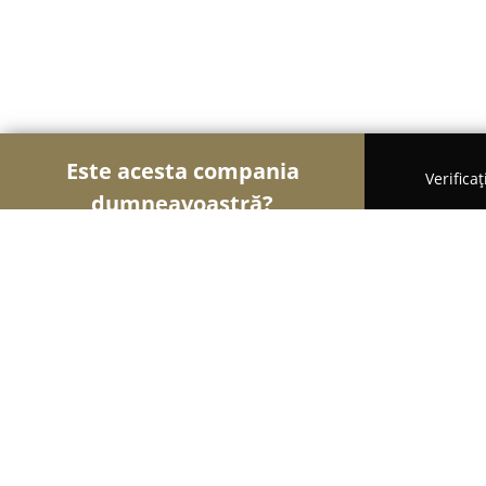
Este acesta compania
Verifica
dumneavoastră?
Șoimii Legii
Cabinete de Avocatură, Notari Publici
Doseanu & Asociații