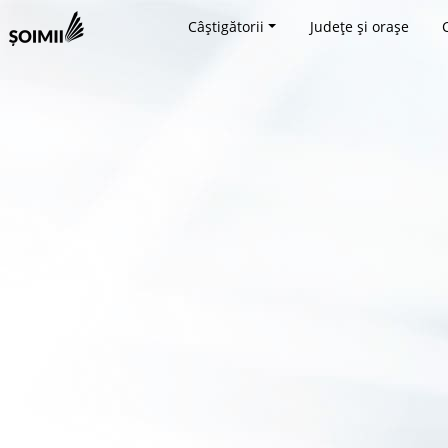
Câștigătorii
Județe și orașe