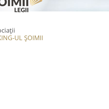
iații
ING-UL ȘOIMII