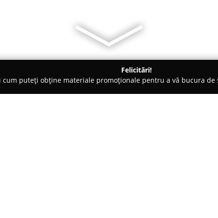
Felicitări!
ți cum puteți obține materiale promoționale pentru a vă bucura d
, Societăți Civile de Avocați - Oradea
Doseanu & Asociații
Despre companie:
Cu o bază solidă în cadrul juri
societate profesională de avocaț
experienței echipei sale. Compa
ani în dreptul penal, timp în ca
Arată mai multe >>