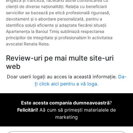
engleza și franceza, facilitând astfel comunicarea cu
clienții de diverse naționalități. Relația cu beneficiarii
serviciilor se bazează pe etică profesională riguroasă,
devotament și o abordare personalizată, pentru a
identifica soluții eficiente și adaptate fiecărei situații.
Apartenența la Baroul Timiș subliniază respectarea
principiilor de integritate și profesionalism în activitatea
avocatei Renata Reiss.
Review-uri pe mai multe site-uri
web
Doar userii logați au acces la această informație.
Da-
ți click aici pentru a vă loga.
Este acesta compania dumneavoastră
?
Felicitări!
Aă cum să primești materialele de
marketing