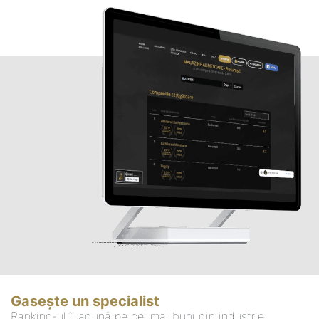
Gasește un specialist
Ranking-ul îi adună pe cei mai buni din industrie