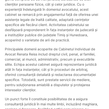
clienților persoane fizice, cât și celor juridice. Cu o
experiență îndelungată în domeniul avocatului, acest
cabinet se remarcă prin angajamentul față de oferirea unei
asistențe legale de înaltă calitate, adaptată cerințelor
specifice ale fiecărui client. Activitatea cabinetului se
desfășoară preponderent în fața instanțelor de judecată și
a instituțiilor publice din județele Timiș și Hunedoara,
acoperind o varietate de arii de practică.
Principalele domenii acoperite de Cabinetul Individual de
Avocat Renata Reiss includ dreptul civil, penal, al familiei,
comercial, al muncii, administrativ, precum și executările
silite. Echipa acestui cabinet asigură reprezentare juridică
atât în fața instanțelor, cât și în proceduri de arbitraj,
oferind consultanță detaliată și redactarea documentației
specifice. Totodată, sunt prestate servicii de mediere,
pentru soluționarea amiabilă a disputelor și protejarea
intereselor clienților.
Un punct forte îl constituie posibilitatea de a asigura
consultanță juridică în mai multe limbi, incluzând maghiara,