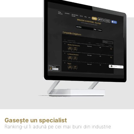
Gasește un specialist
Ranking-ul îi adună pe cei mai buni din industrie