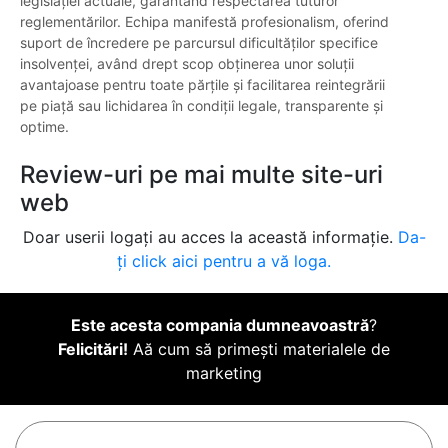
legislației actuale, garantând respectarea tuturor
reglementărilor. Echipa manifestă profesionalism, oferind
suport de încredere pe parcursul dificultăților specifice
insolvenței, având drept scop obținerea unor soluții
avantajoase pentru toate părțile și facilitarea reintegrării
pe piață sau lichidarea în condiții legale, transparente și
optime.
Review-uri pe mai multe site-uri
web
Doar userii logați au acces la această informație.
Da-
ți click aici pentru a vă loga.
Este acesta compania dumneavoastră
?
Felicitări!
Aă cum să primești materialele de
marketing