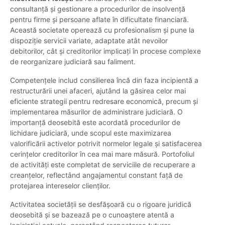
consultanță și gestionare a procedurilor de insolvență
pentru firme și persoane aflate în dificultate financiară.
Această societate operează cu profesionalism și pune la
dispoziție servicii variate, adaptate atât nevoilor
debitorilor, cât și creditorilor implicați în procese complexe
de reorganizare judiciară sau faliment.
Competențele includ consilierea încă din faza incipientă a
restructurării unei afaceri, ajutând la găsirea celor mai
eficiente strategii pentru redresare economică, precum și
implementarea măsurilor de administrare judiciară. O
importanță deosebită este acordată procedurilor de
lichidare judiciară, unde scopul este maximizarea
valorificării activelor potrivit normelor legale și satisfacerea
cerințelor creditorilor în cea mai mare măsură. Portofoliul
de activități este completat de serviciile de recuperare a
creanțelor, reflectând angajamentul constant față de
protejarea intereselor clienților.
Activitatea societății se desfășoară cu o rigoare juridică
deosebită și se bazează pe o cunoaștere atentă a