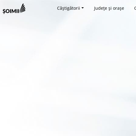
Câștigătorii
Județe și orașe