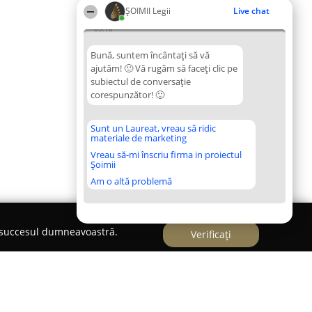
ȘOIMII Legii
Live chat
05:18
Bună, suntem încântați să vă
ajutăm! 🙂 Vă rugăm să faceți clic pe
subiectul de conversație
corespunzător! 🙂
Sunt un Laureat, vreau să ridic
materiale de marketing
Vreau să-mi înscriu firma in proiectul
Șoimii
Am o altă problemă
e succesul dumneavoastră.
Verificați