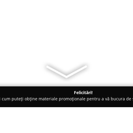
Felicitări!
ți cum puteți obține materiale promoționale pentru a vă bucura d
, Societăți Civile de Avocați - Alba
Birou Notarial Cugir