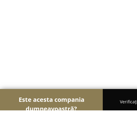
Este acesta compania
Verifica
dumneavoastră?
Șoimii Legii
Cabinete de Avocatură, Notari Publici