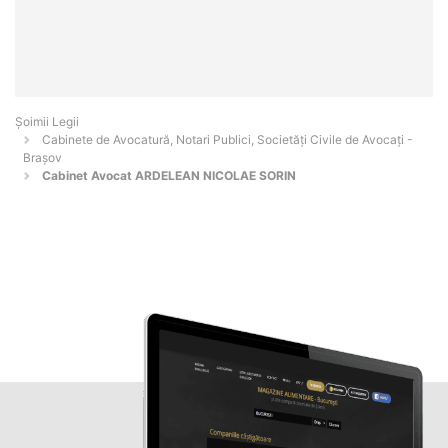
Șoimii Legii
Cabinete de Avocatură, Notari Publici, Societăți Civile de Avocați -
Braşov
Cabinet Avocat ARDELEAN NICOLAE SORIN