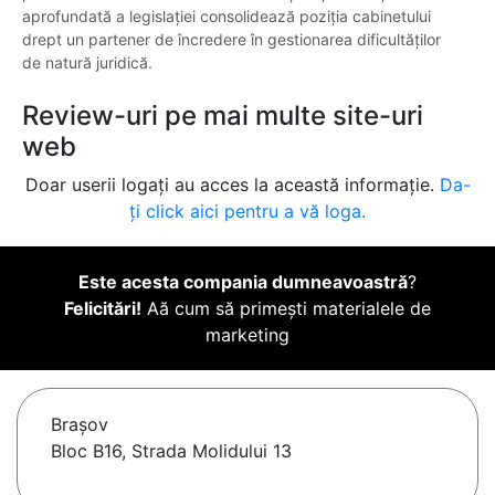
aprofundată a legislației consolidează poziția cabinetului
drept un partener de încredere în gestionarea dificultăților
de natură juridică.
Review-uri pe mai multe site-uri
web
Doar userii logați au acces la această informație.
Da-
ți click aici pentru a vă loga.
Este acesta compania dumneavoastră
?
Felicitări!
Aă cum să primești materialele de
marketing
Braşov
Bloc B16, Strada Molidului 13