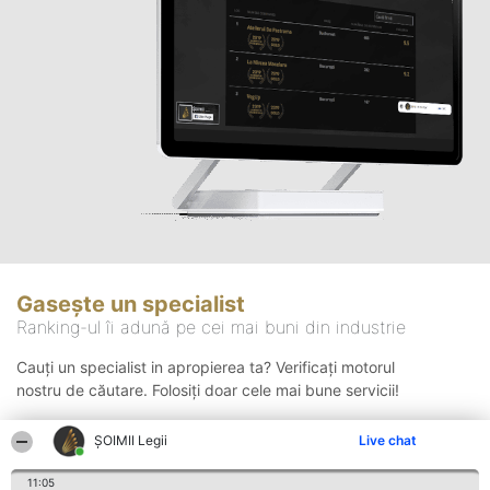
Gasește un specialist
Ranking-ul îi adună pe cei mai buni din industrie
Cauți un specialist in apropierea ta? Verificați motorul
nostru de căutare. Folosiți doar cele mai bune servicii!
ȘOIMII Legii
Live chat
Căutare
11:05