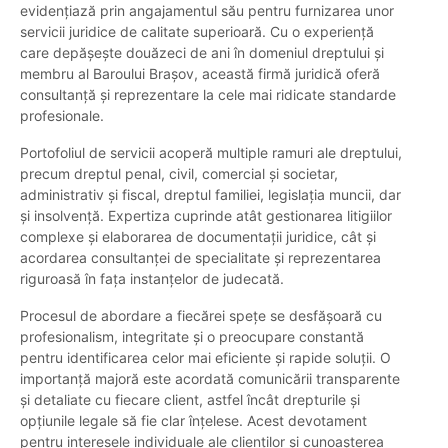
evidențiază prin angajamentul său pentru furnizarea unor
servicii juridice de calitate superioară. Cu o experiență
care depășește douăzeci de ani în domeniul dreptului și
membru al Baroului Brașov, această firmă juridică oferă
consultanță și reprezentare la cele mai ridicate standarde
profesionale.
Portofoliul de servicii acoperă multiple ramuri ale dreptului,
precum dreptul penal, civil, comercial și societar,
administrativ și fiscal, dreptul familiei, legislația muncii, dar
și insolvență. Expertiza cuprinde atât gestionarea litigiilor
complexe și elaborarea de documentații juridice, cât și
acordarea consultanței de specialitate și reprezentarea
riguroasă în fața instanțelor de judecată.
Procesul de abordare a fiecărei spețe se desfășoară cu
profesionalism, integritate și o preocupare constantă
pentru identificarea celor mai eficiente și rapide soluții. O
importanță majoră este acordată comunicării transparente
și detaliate cu fiecare client, astfel încât drepturile și
opțiunile legale să fie clar înțelese. Acest devotament
pentru interesele individuale ale clienților și cunoașterea