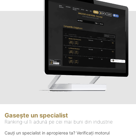
Gasește un specialist
Ranking-ul îi adună pe cei mai buni din industrie
Cauți un specialist in apropierea ta? Verificați motorul