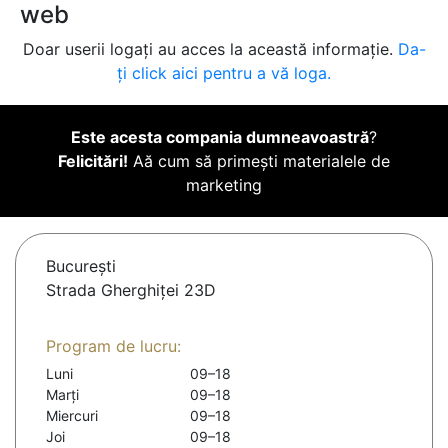
web
Doar userii logați au acces la această informație.
Da-
ți click aici pentru a vă loga.
Este acesta compania dumneavoastră
?
Felicitări!
Aă cum să primești materialele de
marketing
Bucureşti
Strada Gherghiței 23D
Program de lucru:
Luni
09–18
Marți
09–18
Miercuri
09–18
Joi
09–18