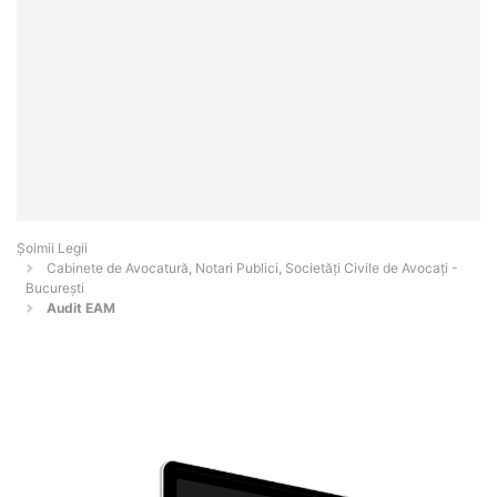
Șoimii Legii
Cabinete de Avocatură, Notari Publici, Societăți Civile de Avocați -
Bucureşti
Audit EAM