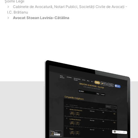
Șoimii Legii
Cabinete de Avocatură, Notari Publici, Societăți Civile de Avocați -
I.C. Brătianu
Avocat Stoean Lavinia-Cătălina