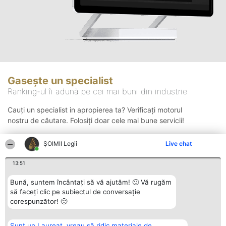
Gasește un specialist
Ranking-ul îi adună pe cei mai buni din industrie
Cauți un specialist in apropierea ta? Verificați motorul
nostru de căutare. Folosiți doar cele mai bune servicii!
ȘOIMII Legii
Live chat
Căutare
13:51
Bună, suntem încântați să vă ajutăm! 🙂 Vă rugăm
să faceți clic pe subiectul de conversație
corespunzător! 🙂
Sunt un Laureat, vreau să ridic materiale de