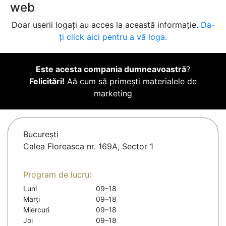
web
Doar userii logați au acces la această informație.
Da-
ți click aici pentru a vă loga.
Este acesta compania dumneavoastră
?
Felicitări!
Aă cum să primești materialele de
marketing
Bucureşti
Calea Floreasca nr. 169A, Sector 1
Program de lucru:
Luni
09–18
Marți
09–18
Miercuri
09–18
Joi
09–18