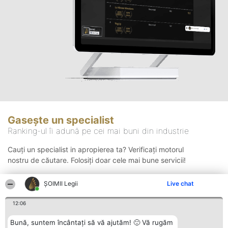
Gasește un specialist
Ranking-ul îi adună pe cei mai buni din industrie
Cauți un specialist in apropierea ta? Verificați motorul
nostru de căutare. Folosiți doar cele mai bune servicii!
ȘOIMII Legii
Live chat
Căutare
12:06
Bună, suntem încântați să vă ajutăm! 🙂 Vă rugăm