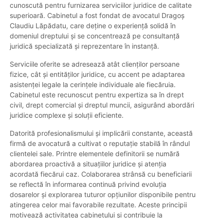
cunoscută pentru furnizarea serviciilor juridice de calitate
superioară. Cabinetul a fost fondat de avocatul Dragoș
Claudiu Lăpădatu, care deține o experiență solidă în
domeniul dreptului și se concentrează pe consultanță
juridică specializată și reprezentare în instanță.
Serviciile oferite se adresează atât clienților persoane
fizice, cât și entităților juridice, cu accent pe adaptarea
asistenței legale la cerințele individuale ale fiecăruia.
Cabinetul este recunoscut pentru expertiza sa în drept
civil, drept comercial și dreptul muncii, asigurând abordări
juridice complexe și soluții eficiente.
Datorită profesionalismului și implicării constante, această
firmă de avocatură a cultivat o reputație stabilă în rândul
clientelei sale. Printre elementele definitorii se numără
abordarea proactivă a situațiilor juridice și atenția
acordată fiecărui caz. Colaborarea strânsă cu beneficiarii
se reflectă în informarea continuă privind evoluția
dosarelor și explorarea tuturor opțiunilor disponibile pentru
atingerea celor mai favorabile rezultate. Aceste principii
motivează activitatea cabinetului și contribuie la