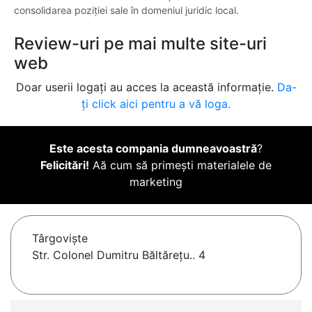
consolidarea poziției sale în domeniul juridic local.
Review-uri pe mai multe site-uri
web
Doar userii logați au acces la această informație.
Da-
ți click aici pentru a vă loga.
Este acesta compania dumneavoastră
?
Felicitări!
Aă cum să primești materialele de
marketing
Târgovişte
Str. Colonel Dumitru Băltărețu.. 4