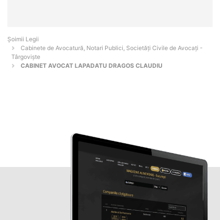
Șoimii Legii
Cabinete de Avocatură, Notari Publici, Societăți Civile de Avocați -
Târgovişte
CABINET AVOCAT LAPADATU DRAGOS CLAUDIU