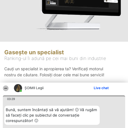
Gasește un specialist
Ranking-ul îi adună pe cei mai buni din industrie
Cauți un specialist in apropierea ta? Verificați motorul
nostru de căutare. Folosiți doar cele mai bune servicii!
ȘOIMII Legii
Live chat
Căutare
03:29
Bună, suntem încântați să vă ajutăm! 🙂 Vă rugăm
să faceți clic pe subiectul de conversație
corespunzător! 🙂