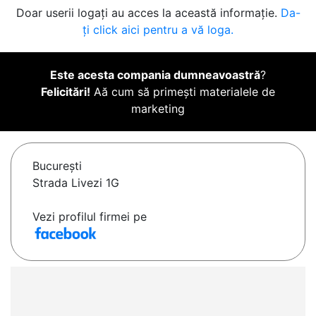
Doar userii logați au acces la această informație.
Da-
ți click aici pentru a vă loga.
Este acesta compania dumneavoastră
?
Felicitări!
Aă cum să primești materialele de
marketing
Bucureşti
Strada Livezi 1G
Vezi profilul firmei pe