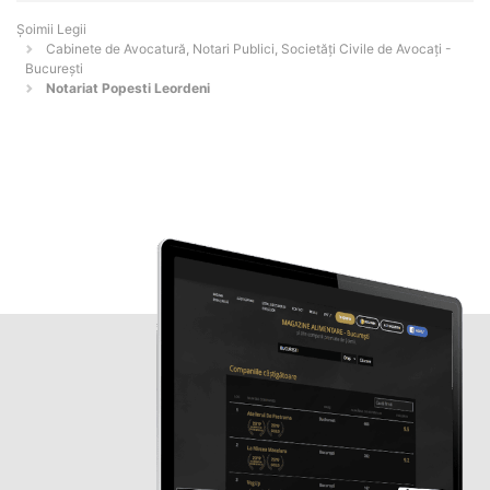
Șoimii Legii
Cabinete de Avocatură, Notari Publici, Societăți Civile de Avocați -
Bucureşti
Notariat Popesti Leordeni