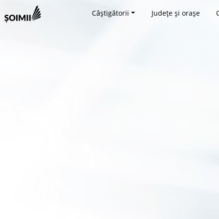
Câștigătorii
Județe și orașe