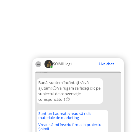
ȘOIMII Legii
Live chat
14:23
Bună, suntem încântați să vă
ajutăm! 🙂 Vă rugăm să faceți clic pe
subiectul de conversație
corespunzător! 🙂
Sunt un Laureat, vreau să ridic
materiale de marketing
Vreau să-mi înscriu firma in proiectul
Șoimii