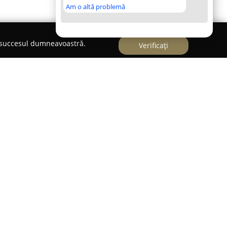
Am o altă problemă
e succesul dumneavoastră.
Verificați
Dragan"
 Dragan
funcționează ca un birou recunoscut în
Unirii 112, și se concentrează pe furnizarea de
de înalte. Acest birou se caracterizează printr-o
eniul juridic, fiind remarcat pentru modul în
 în funcție de necesitățile fiecărui client.
xercitată de un avocat cunoscut pentru modul
pentru atenția acordată detaliilor în fiecare etapă