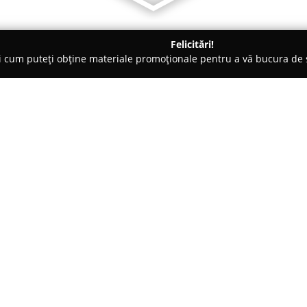
Felicitări!
ți cum puteți obține materiale promoționale pentru a vă bucura d
, Societăți Civile de Avocați - Craiova
Cabinet Avocat " Florin 
Despre companie:
Cabinetul de Avocatură Florin
Craiova, având sediul pe Calea 
consultanță juridică la standar
experiență semnificativă în dom
care adaptează serviciile oferite
Conducerea cabinetului este e
minuțios de a trata cazurile și 
a procesului juridic.