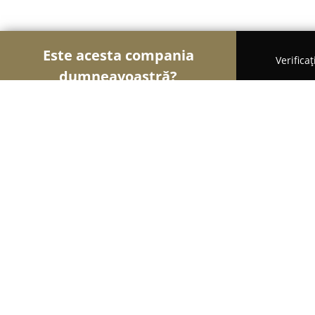
Este acesta compania
Verifica
dumneavoastră?
Șoimii Legii
Cabinete de Avocatură, Notari Publici
Cabinet Avocat " Florin Dragan"
8
(9)
Craiova, Calea Unirii 112
Afișează numărul de telefon