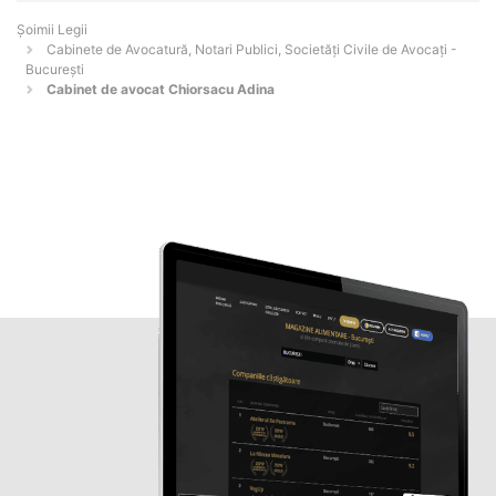
Șoimii Legii
Cabinete de Avocatură, Notari Publici, Societăți Civile de Avocați -
Bucureşti
Cabinet de avocat Chiorsacu Adina