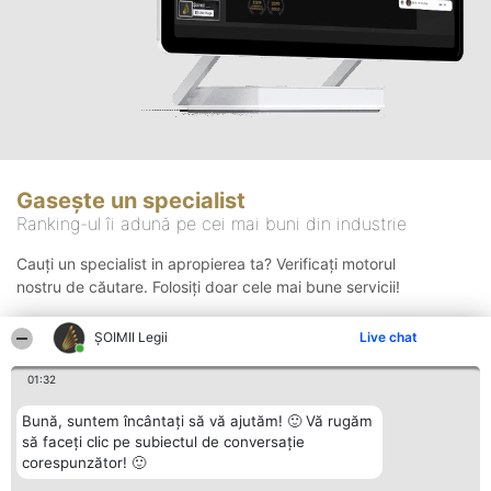
Gasește un specialist
Ranking-ul îi adună pe cei mai buni din industrie
Cauți un specialist in apropierea ta? Verificați motorul
nostru de căutare. Folosiți doar cele mai bune servicii!
ȘOIMII Legii
Live chat
Căutare
01:32
Bună, suntem încântați să vă ajutăm! 🙂 Vă rugăm
să faceți clic pe subiectul de conversație
corespunzător! 🙂