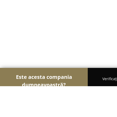
Este acesta compania
Verifica
dumneavoastră?
Șoimii Legii
Cabinete de Avocatură, Notari Publici