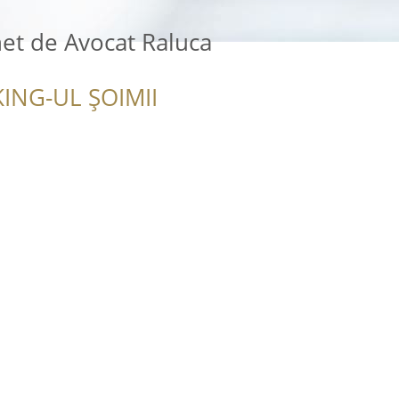
net de Avocat Raluca
ING-UL ȘOIMII