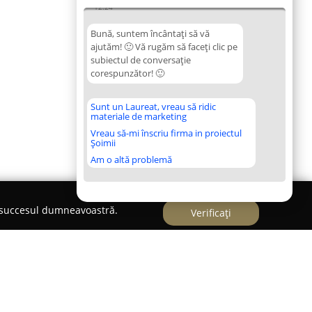
12:24
Bună, suntem încântați să vă
ajutăm! 🙂 Vă rugăm să faceți clic pe
subiectul de conversație
corespunzător! 🙂
Sunt un Laureat, vreau să ridic
materiale de marketing
Vreau să-mi înscriu firma in proiectul
Șoimii
Am o altă problemă
e succesul dumneavoastră.
Verificați
cat Raluca Stanculescu