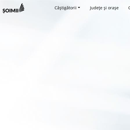
Câștigătorii
Județe și orașe