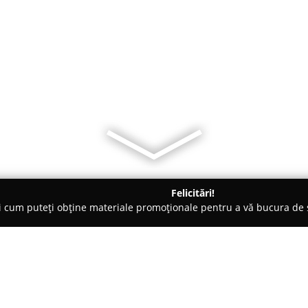
Felicitări!
ți cum puteți obține materiale promoționale pentru a vă bucura d
, Societăți Civile de Avocați - Craiova
Craiova - Cabinet de Avo