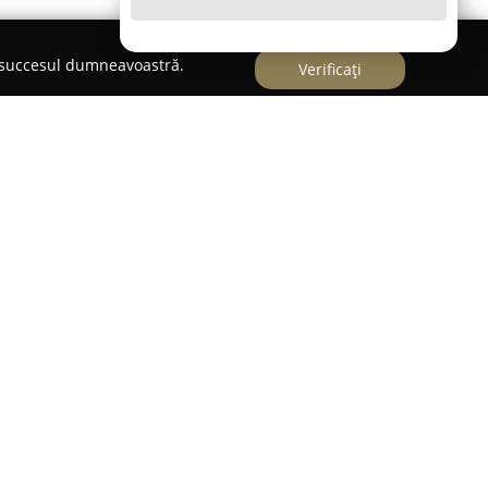
e succesul dumneavoastră.
Verificați
Cabinet de avocatură
șan Sanda
se remarcă prin calitatea superioară a
orașul Oradea. Cu o locație favorabilă pe Calea
ne de o prezență puternică pe piața locală a
cesibil clienților interesați de consultanță
abinetului este recunoscută pentru experiența
ptului, incluzând dreptul civil, penal, comercial,
cal, dar și în gestionarea cauzelor privind