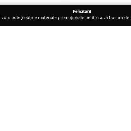
Felicitări!
ți cum puteți obține materiale promoționale pentru a vă bucura d
, Societăți Civile de Avocați - Oradea
Avocat Meseșan Sanda - 
 avocatură
Despre companie:
Cabinetul de avocatură Mese
serviciilor juridice oferite în 
Republicii, acest cabinet dispu
serviciilor legale, fiind ușor ac
Arată mai multe >>
profesională.
Echipa de avocați din cadrul c
vastă în multiple ramuri ale dre
al familiei, administrativ și fis