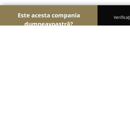
Este acesta compania
Verifica
dumneavoastră?
Șoimii Legii
Cabinete de Avocatură, Notari Publici
Avocat Meseșan Sanda - Cabinet de
8.6
(8)
Oradea, Calea Republicii
Afișează numărul de telefon