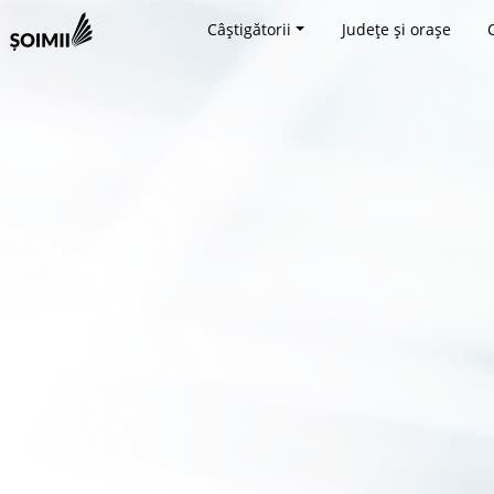
Câștigătorii
Județe și orașe