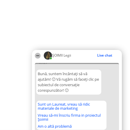
ȘOIMII Legii
Live chat
09:29
Bună, suntem încântați să vă
ajutăm! 🙂 Vă rugăm să faceți clic pe
subiectul de conversație
corespunzător! 🙂
Sunt un Laureat, vreau să ridic
materiale de marketing
Vreau să-mi înscriu firma in proiectul
Șoimii
Am o altă problemă