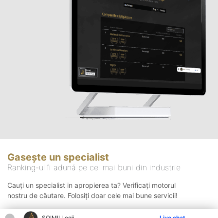
Gasește un specialist
Ranking-ul îi adună pe cei mai buni din industrie
Cauți un specialist in apropierea ta? Verificați motorul
nostru de căutare. Folosiți doar cele mai bune servicii!
ȘOIMII Legii
Live chat