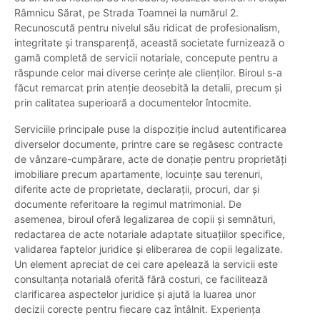
Râmnicu Sărat, pe Strada Toamnei la numărul 2.
Recunoscută pentru nivelul său ridicat de profesionalism,
integritate și transparență, această societate furnizează o
gamă completă de servicii notariale, concepute pentru a
răspunde celor mai diverse cerințe ale clienților. Biroul s-a
făcut remarcat prin atenție deosebită la detalii, precum și
prin calitatea superioară a documentelor întocmite.
Serviciile principale puse la dispoziție includ autentificarea
diverselor documente, printre care se regăsesc contracte
de vânzare-cumpărare, acte de donație pentru proprietăți
imobiliare precum apartamente, locuințe sau terenuri,
diferite acte de proprietate, declarații, procuri, dar și
documente referitoare la regimul matrimonial. De
asemenea, biroul oferă legalizarea de copii și semnături,
redactarea de acte notariale adaptate situațiilor specifice,
validarea faptelor juridice și eliberarea de copii legalizate.
Un element apreciat de cei care apelează la servicii este
consultanța notarială oferită fără costuri, ce facilitează
clarificarea aspectelor juridice și ajută la luarea unor
decizii corecte pentru fiecare caz întâlnit. Experiența