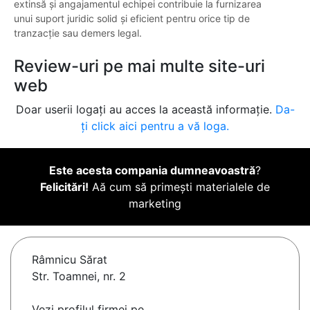
extinsă și angajamentul echipei contribuie la furnizarea
unui suport juridic solid și eficient pentru orice tip de
tranzacție sau demers legal.
Review-uri pe mai multe site-uri
web
Doar userii logați au acces la această informație.
Da-
ți click aici pentru a vă loga.
Este acesta compania dumneavoastră
?
Felicitări!
Aă cum să primești materialele de
marketing
Râmnicu Sărat
Str. Toamnei, nr. 2
Vezi profilul firmei pe