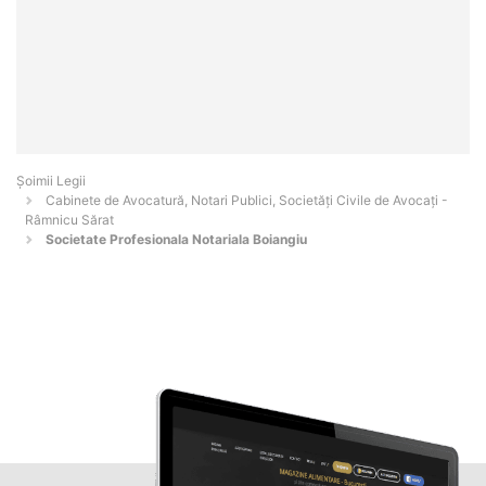
Șoimii Legii
Cabinete de Avocatură, Notari Publici, Societăți Civile de Avocați -
Râmnicu Sărat
Societate Profesionala Notariala Boiangiu