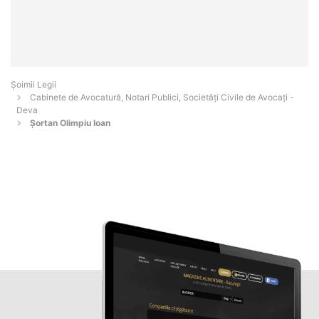
Șoimii Legii
Cabinete de Avocatură, Notari Publici, Societăți Civile de Avocați -
Deva
Şortan Olimpiu Ioan