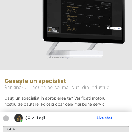
Gasește un specialist
Ranking-ul îi adună pe cei mai buni din industrie
Cauți un specialist in apropierea ta? Verificați motorul
nostru de căutare. Folosiți doar cele mai bune servicii!
ȘOIMII Legii
Live chat
Căutare
04:02