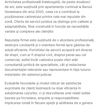
Activitatea profesională îndelungată, de peste douăzeci
de ani, este susținută prin apartenența continuă la Baroul
Hunedoara din anul 2000, ceea ce a contribuit la
poziționarea cabinetului printre cele mai reputate din
zonă. Oferta de servicii juridice se distinge prin calitate și
adaptabilitate, fiind construită în funcție de necesitățile
variate și complexe ale clienților.
Reputația firmei este susținută de o abordare profesională,
dedicare constantă și o orientare fermă spre găsirea de
soluții eficiente. Portofoliul de servicii acoperă arii diverse
de drept, cum ar fi dreptul civil, dreptul penal sau cel
comercial, astfel încât cabinetul poate oferi atât
consultanță juridică de specialitate, cât și redactarea
documentației relevante sau reprezentare în fața tuturor
instanțelor din sistemul judiciar.
Evaluările favorabile și nivelul ridicat de satisfacție
exprimate de clienți ilustrează nu doar eficiența în
soluționarea cazurilor, ci și dezvoltarea unei relații solide
bazate pe încredere, empatie și responsabilitate.
Implicarea totală în fiecare speță și abilitatea de a genera