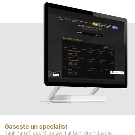
Gasește un specialist
Ranking-ul îi adună pe cei mai buni din industrie