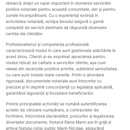
remarcă drept un reper important în domeniul serviciilor
juridice notariale pentru această comunitate, dar și pentru
zonele înconjurătoare. Cu o experiență extinsă în
activitatea notarială, echipa biroului asigură o gamă
completă de servicii destinate să răspundă diverselor
cerințe ale clienților.
Profesionalismul și competența profesională
caracterizează modul în care sunt gestionate solicitările la
acest birou. Clienții și-au exprimat aprecierea pentru
nivelul ridicat de calitate a serviciilor oferite, așa cum
reiese din recenziile pozitive primite, subliniind seriozitatea
cu care sunt tratate toate cererile. Printr-o abordare
riguroasă, documentele notariale sunt întocmite cu
precizie și în deplină concordanță cu legislația aplicabilă,
garantând siguranță și încredere beneficiarilor.
Printre principalele activități se numără autentificarea
actelor de vânzare-cumpărare, a contractelor de
închiriere, întocmirea declarațiilor, procurilor și legalizarea
diverselor documente. Notarul Elena Marin are în grijă și
arhiva fostului notar public Marin Nicolae, asigurând