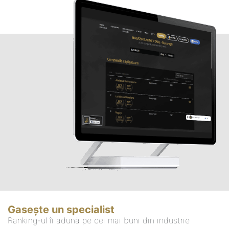
Gasește un specialist
Ranking-ul îi adună pe cei mai buni din industrie