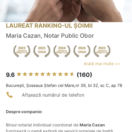
LAUREAT RANKING-UL ȘOIMII
Maria Cazan, Notar Public Obor
Arată mai multe >>
9.6
(160)
Bucureşti, Șoseaua Ștefan cel Mare,nr 39, bl 32, sc C, ap 78
Afișează numărul de telefon
Despre companie:
Biroul notarial individual coordonat de
Maria Cazan
furnizează o gamă extinsă de servicii notariale de înaltă