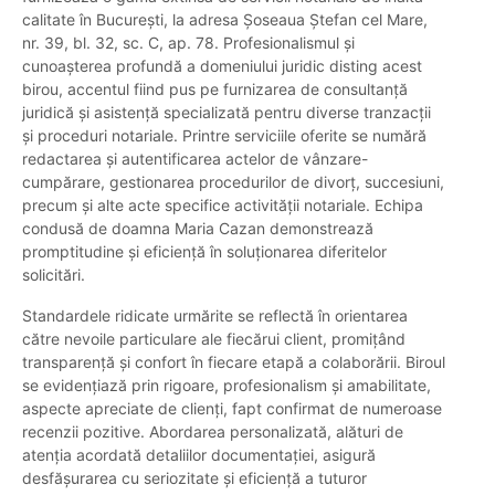
calitate în București, la adresa Șoseaua Ștefan cel Mare,
nr. 39, bl. 32, sc. C, ap. 78. Profesionalismul și
cunoașterea profundă a domeniului juridic disting acest
birou, accentul fiind pus pe furnizarea de consultanță
juridică și asistență specializată pentru diverse tranzacții
și proceduri notariale. Printre serviciile oferite se numără
redactarea și autentificarea actelor de vânzare-
cumpărare, gestionarea procedurilor de divorț, succesiuni,
precum și alte acte specifice activității notariale. Echipa
condusă de doamna Maria Cazan demonstrează
promptitudine și eficiență în soluționarea diferitelor
solicitări.
Standardele ridicate urmărite se reflectă în orientarea
către nevoile particulare ale fiecărui client, promițând
transparență și confort în fiecare etapă a colaborării. Biroul
se evidențiază prin rigoare, profesionalism și amabilitate,
aspecte apreciate de clienți, fapt confirmat de numeroase
recenzii pozitive. Abordarea personalizată, alături de
atenția acordată detaliilor documentației, asigură
desfășurarea cu seriozitate și eficiență a tuturor