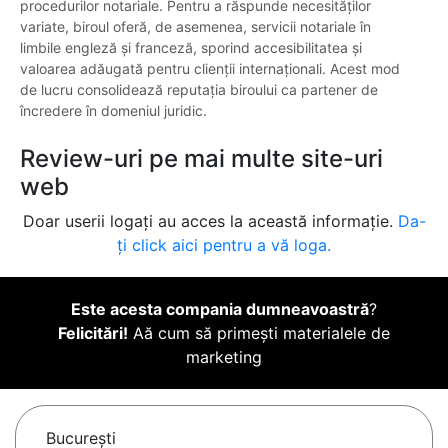
procedurilor notariale. Pentru a răspunde necesităților
variate, biroul oferă, de asemenea, servicii notariale în
limbile engleză și franceză, sporind accesibilitatea și
valoarea adăugată pentru clienții internaționali. Acest mod
de lucru consolidează reputația biroului ca partener de
încredere în domeniul juridic.
Review-uri pe mai multe site-uri
web
Doar userii logați au acces la această informație.
Da-
ți click aici pentru a vă loga.
Este acesta compania dumneavoastră
?
Felicitări!
Aă cum să primești materialele de
marketing
Bucureşti