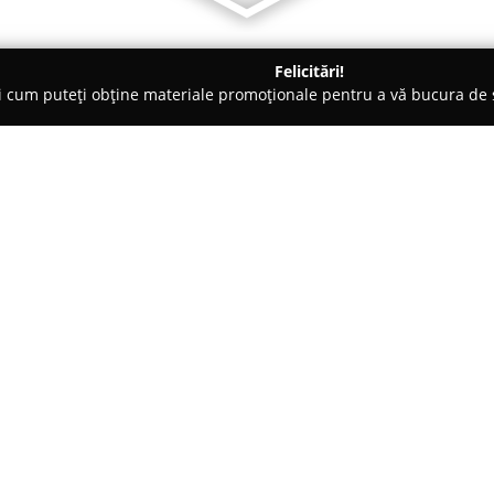
Felicitări!
ți cum puteți obține materiale promoționale pentru a vă bucura d
, Societăți Civile de Avocați - Giroc
Birou Individual Notarial 
cze Andreea
Despre companie:
Aflat în Comuna Giroc, la adres
Individual Notarial Cioana-In
servicii notariale indispensabi
profesionalismul și experiența
Arată mai multe >>
unor soluții juridice eficiente și
activitățile desfășurate se num
acordarea de dată certă pentru 
declarațiilor notariale, împutern