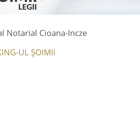
al Notarial Cioana-Incze
ING-UL ȘOIMII