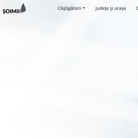
Câștigătorii
Județe și orașe