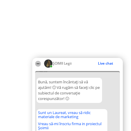
ȘOIMII Legii
Live chat
02:33
Bună, suntem încântați să vă
ajutăm! 🙂 Vă rugăm să faceți clic pe
subiectul de conversație
corespunzător! 🙂
Sunt un Laureat, vreau să ridic
materiale de marketing
Vreau să-mi înscriu firma in proiectul
Șoimii