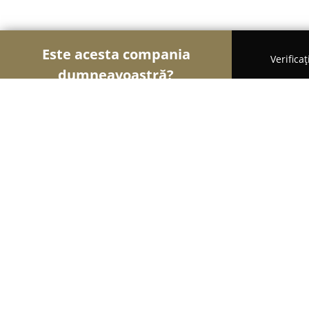
Este acesta compania
Verifica
dumneavoastră?
Șoimii Legii
Cabinete de Avocatură, Notari Publici
Birou Individual Notarial Cioana-In
8
(51)
Giroc, Str. Semenic nr 60A, parter, ap. 1