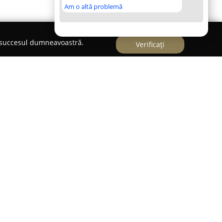
Am o altă problemă
e succesul dumneavoastră.
Verificați
Cioana-Incze Andreea
a Strada Semenic nr. 60A, parter, ap. 1,
Biroul
cze Andreea
pune la dispoziție o varietate de
le. Acest birou notarial este cunoscut pentru
 personalului, concentrându-se pe furnizarea
 de calitate ridicată clienților săi. Printre
ără autentificarea actelor și semnăturilor,
înscrisuri, întocmirea și autentificarea
icirilor și a altor tipuri de acte unilaterale, dar și