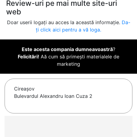
Review-uri pe mai multe site-uri
web
Doar userii logați au acces la această informație.
Da-
ți click aici pentru a vă loga.
Este acesta compania dumneavoastră
?
Felicitări!
Aă cum să primești materialele de
marketing
Cireaşov
Bulevardul Alexandru Ioan Cuza 2