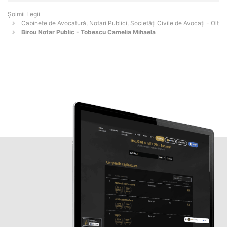
Șoimii Legii
Cabinete de Avocatură, Notari Publici, Societăți Civile de Avocați - Olt
Birou Notar Public - Tobescu Camelia Mihaela