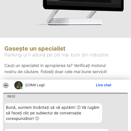
Gasește un specialist
Ranking-ul îi adună pe cei mai buni din industrie
Cauți un specialist in apropierea ta? Verificați motorul
nostru de căutare. Folosiți doar cele mai bune servicii!
ȘOIMII Legii
Live chat
Căutare
08:52
Bună, suntem încântați să vă ajutăm! 🙂 Vă rugăm
să faceți clic pe subiectul de conversație
corespunzător! 🙂