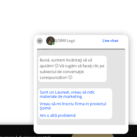
ȘOIMII Legii
Live chat
10:37
Bună, suntem încântați să vă
ajutăm! 🙂 Vă rugăm să faceți clic pe
subiectul de conversație
corespunzător! 🙂
Sunt un Laureat, vreau să ridic
materiale de marketing
Vreau să-mi înscriu firma in proiectul
Șoimii
Am o altă problemă