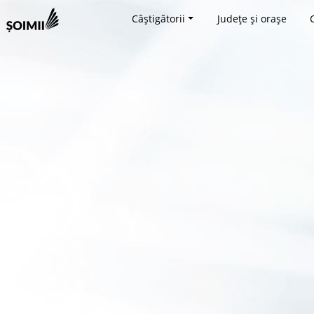
Câștigătorii
Județe și orașe