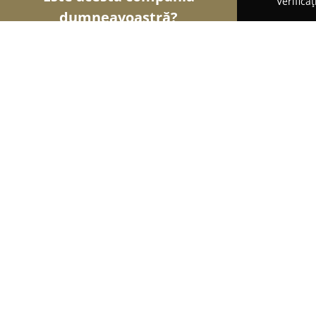
Verifica
dumneavoastră?
Șoimii Legii
Cabinete de Avocatură, Notari Publici
BACO&ASOCIATII SCPA
8.5
(6)
Bărăbanţ, Strada Primăverii 16 C
Afișează numărul de telefon