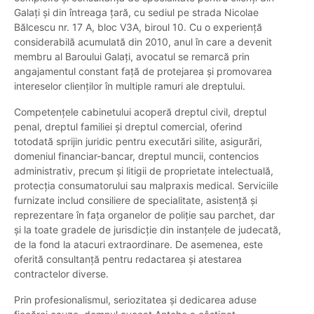
Galați și din întreaga țară, cu sediul pe strada Nicolae
Bălcescu nr. 17 A, bloc V3A, biroul 10. Cu o experiență
considerabilă acumulată din 2010, anul în care a devenit
membru al Baroului Galați, avocatul se remarcă prin
angajamentul constant față de protejarea și promovarea
intereselor clienților în multiple ramuri ale dreptului.
Competențele cabinetului acoperă dreptul civil, dreptul
penal, dreptul familiei și dreptul comercial, oferind
totodată sprijin juridic pentru executări silite, asigurări,
domeniul financiar-bancar, dreptul muncii, contencios
administrativ, precum și litigii de proprietate intelectuală,
protecția consumatorului sau malpraxis medical. Serviciile
furnizate includ consiliere de specialitate, asistență și
reprezentare în fața organelor de poliție sau parchet, dar
și la toate gradele de jurisdicție din instanțele de judecată,
de la fond la atacuri extraordinare. De asemenea, este
oferită consultanță pentru redactarea și atestarea
contractelor diverse.
Prin profesionalismul, seriozitatea și dedicarea aduse