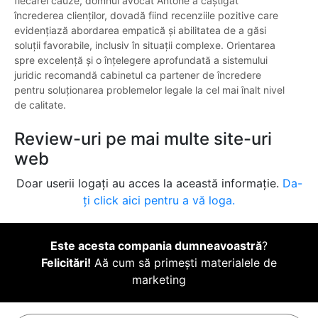
fiecărei cauze, domnul avocat Antohe a câștigat
încrederea clienților, dovadă fiind recenziile pozitive care
evidențiază abordarea empatică și abilitatea de a găsi
soluții favorabile, inclusiv în situații complexe. Orientarea
spre excelență și o înțelegere aprofundată a sistemului
juridic recomandă cabinetul ca partener de încredere
pentru soluționarea problemelor legale la cel mai înalt nivel
de calitate.
Review-uri pe mai multe site-uri
web
Doar userii logați au acces la această informație.
Da-
ți click aici pentru a vă loga.
Este acesta compania dumneavoastră
?
Felicitări!
Aă cum să primești materialele de
marketing