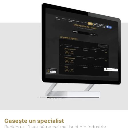
Gasește un specialist
Ranking-ul îi adună pe cei mai buni din industrie