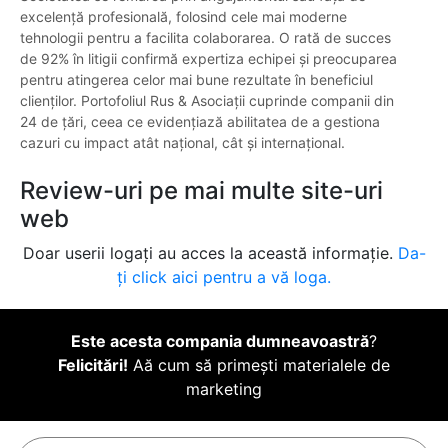
excelență profesională, folosind cele mai moderne
tehnologii pentru a facilita colaborarea. O rată de succes
de 92% în litigii confirmă expertiza echipei și preocuparea
pentru atingerea celor mai bune rezultate în beneficiul
clienților. Portofoliul Rus & Asociații cuprinde companii din
24 de țări, ceea ce evidențiază abilitatea de a gestiona
cazuri cu impact atât național, cât și internațional.
Review-uri pe mai multe site-uri
web
Doar userii logați au acces la această informație.
Da-
ți click aici pentru a vă loga.
Este acesta compania dumneavoastră
?
Felicitări!
Aă cum să primești materialele de
marketing