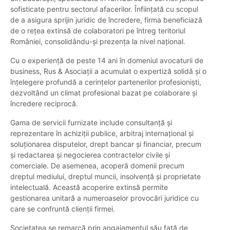
sofisticate pentru sectorul afacerilor. Înființată cu scopul
de a asigura sprijin juridic de încredere, firma beneficiază
de o rețea extinsă de colaboratori pe întreg teritoriul
României, consolidându-și prezența la nivel național.
Cu o experiență de peste 14 ani în domeniul avocaturii de
business, Rus & Asociații a acumulat o expertiză solidă și o
înțelegere profundă a cerințelor partenerilor profesioniști,
dezvoltând un climat profesional bazat pe colaborare și
încredere reciprocă.
Gama de servicii furnizate include consultanță și
reprezentare în achiziții publice, arbitraj internațional și
soluționarea disputelor, drept bancar și financiar, precum
și redactarea și negocierea contractelor civile și
comerciale. De asemenea, acoperă domenii precum
dreptul mediului, dreptul muncii, insolvență și proprietate
intelectuală. Această acoperire extinsă permite
gestionarea unitară a numeroaselor provocări juridice cu
care se confruntă clienții firmei.
Societatea se remarcă prin angajamentul său față de