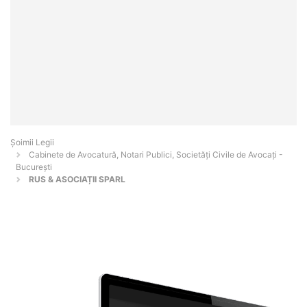
Șoimii Legii
Cabinete de Avocatură, Notari Publici, Societăți Civile de Avocați -
Bucureşti
RUS & ASOCIAȚII SPARL