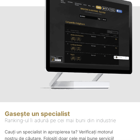
Gasește un specialist
Ranking-ul îi adună pe cei mai buni din industrie
Cauți un specialist in apropierea ta? Verificați motorul
nostru de căutare. Folosiți doar cele mai bune servicii!