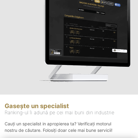
Gasește un specialist
Ranking-ul îi adună pe cei mai buni din industrie
Cauți un specialist in apropierea ta? Verificați motorul
nostru de căutare. Folosiți doar cele mai bune servicii!