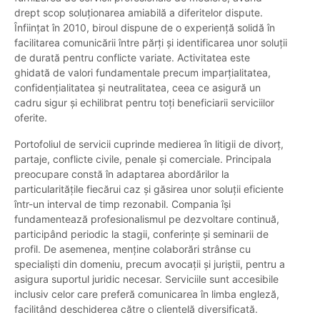
drept scop soluționarea amiabilă a diferitelor dispute.
Înființat în 2010, biroul dispune de o experiență solidă în
facilitarea comunicării între părți și identificarea unor soluții
de durată pentru conflicte variate. Activitatea este
ghidată de valori fundamentale precum imparțialitatea,
confidențialitatea și neutralitatea, ceea ce asigură un
cadru sigur și echilibrat pentru toți beneficiarii serviciilor
oferite.
Portofoliul de servicii cuprinde medierea în litigii de divorț,
partaje, conflicte civile, penale și comerciale. Principala
preocupare constă în adaptarea abordărilor la
particularitățile fiecărui caz și găsirea unor soluții eficiente
într-un interval de timp rezonabil. Compania își
fundamentează profesionalismul pe dezvoltare continuă,
participând periodic la stagii, conferințe și seminarii de
profil. De asemenea, menține colaborări strânse cu
specialiști din domeniu, precum avocații și juriștii, pentru a
asigura suportul juridic necesar. Serviciile sunt accesibile
inclusiv celor care preferă comunicarea în limba engleză,
facilitând deschiderea către o clientelă diversificată.