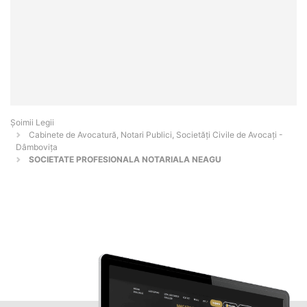
Șoimii Legii
Cabinete de Avocatură, Notari Publici, Societăți Civile de Avocați -
Dâmboviţa
SOCIETATE PROFESIONALA NOTARIALA NEAGU