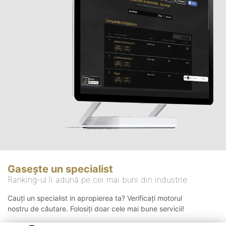
Gasește un specialist
Ranking-ul îi adună pe cei mai buni din industrie
Cauți un specialist in apropierea ta? Verificați motorul
nostru de căutare. Folosiți doar cele mai bune servicii!