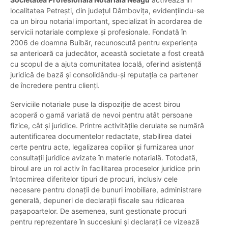
localitatea Petrești, din județul Dâmbovița, evidențiindu-se
ca un birou notarial important, specializat în acordarea de
servicii notariale complexe și profesionale. Fondată în
2006 de doamna Buibăr, recunoscută pentru experiența
sa anterioară ca judecător, această societate a fost creată
cu scopul de a ajuta comunitatea locală, oferind asistență
juridică de bază și consolidându-și reputația ca partener
de încredere pentru clienți.
Serviciile notariale puse la dispoziție de acest birou
acoperă o gamă variată de nevoi pentru atât persoane
fizice, cât și juridice. Printre activitățile derulate se numără
autentificarea documentelor redactate, stabilirea datei
certe pentru acte, legalizarea copiilor și furnizarea unor
consultații juridice avizate în materie notarială. Totodată,
biroul are un rol activ în facilitarea proceselor juridice prin
întocmirea diferitelor tipuri de procuri, inclusiv cele
necesare pentru donații de bunuri imobiliare, administrare
generală, depuneri de declarații fiscale sau ridicarea
pașapoartelor. De asemenea, sunt gestionate procuri
pentru reprezentare în succesiuni și declarații ce vizează