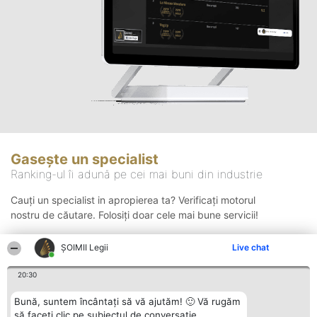
Gasește un specialist
Ranking-ul îi adună pe cei mai buni din industrie
Cauți un specialist in apropierea ta? Verificați motorul
nostru de căutare. Folosiți doar cele mai bune servicii!
ȘOIMII Legii
Live chat
Căutare
20:30
Bună, suntem încântați să vă ajutăm! 🙂 Vă rugăm
să faceți clic pe subiectul de conversație