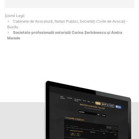
Șoimii Legii
Cabinete de Avocatură, Notari Publici, Societăți Civile de Avocați -
Buzău
Societate profesională notarială Corina Șerbănescu și Andra
Manole