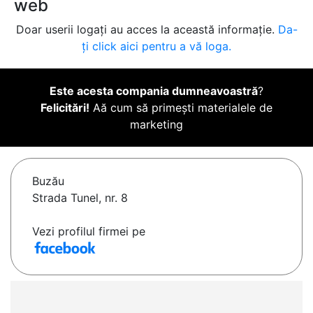
web
Doar userii logați au acces la această informație.
Da-
ți click aici pentru a vă loga.
Este acesta compania dumneavoastră
?
Felicitări!
Aă cum să primești materialele de
marketing
Buzău
Strada Tunel, nr. 8
Vezi profilul firmei pe