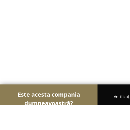
Este acesta compania
Verifica
dumneavoastră?
Șoimii Legii
Cabinete de Avocatură, Notari Publici