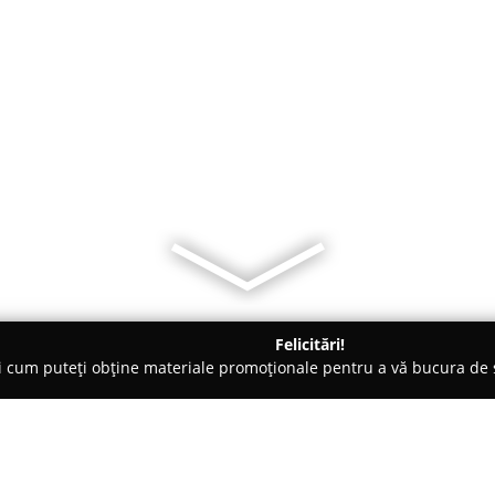
Felicitări!
ți cum puteți obține materiale promoționale pentru a vă bucura d
, Societăți Civile de Avocați - Tulcea
Cabinet Avocat Sirbu Ioa