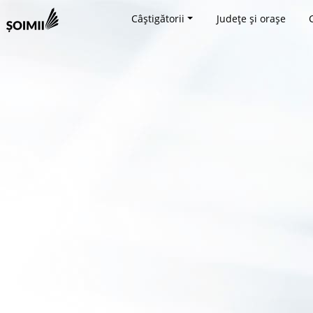
Câștigătorii
Județe și orașe