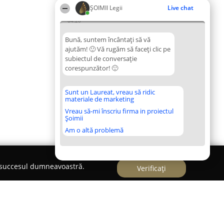
ȘOIMII Legii
Live chat
04:20
Bună, suntem încântați să vă
ajutăm! 🙂 Vă rugăm să faceți clic pe
subiectul de conversație
corespunzător! 🙂
Sunt un Laureat, vreau să ridic
materiale de marketing
Vreau să-mi înscriu firma in proiectul
Șoimii
Am o altă problemă
e succesul dumneavoastră.
Verificați
na si Avocat Sirbu Mihai Remus