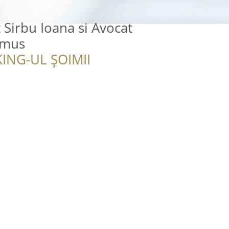
 Sirbu Ioana si Avocat
emus
ING-UL ȘOIMII