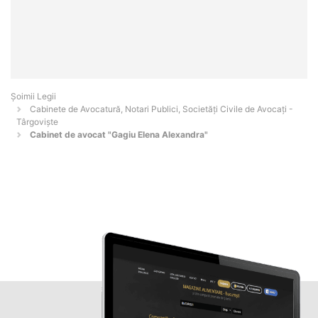
Șoimii Legii
Cabinete de Avocatură, Notari Publici, Societăți Civile de Avocați -
Târgovişte
Cabinet de avocat "Gagiu Elena Alexandra"