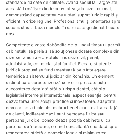
standarde ridicate de calitate. Având sediul la Târgoviște,
această firmă își extinde activitatea și la nivel național,
demonstrând capacitatea de a oferi suport juridic rapid și
eficient în orice regiune. Profesionalismul și orientarea spre
succes stau la baza modului în care este gestionat fiecare
dosar.
Competențele vaste dobândite de-a lungul timpului permit
cabinetului să preia și să soluționeze dosare complexe din
diverse ramuri ale dreptului, inclusiv civil, penal,
administrativ, comercial și al familiei. Fiecare strategie
juridică propusă se fundamentează pe o înțelegere
temeinică a sistemului judiciar din România. Un element
distinct care caracterizează serviciile prestate este
cunoașterea detaliată atât a jurisprudenței, cât și a
legislației interne și internaționale, aspect esențial pentru
dezvoltarea unor soluții practice și inovatoare, adaptate
nevoilor individuale ale fiecărui beneficiar. Loialitatea față
de clienți, indiferent dacă sunt persoane fizice sau
persoane juridice, consolidează poziția cabinetului ca
partener de încredere, oferind consultanță orientată spre
respectarea strictă a normelor legale și minimizarea