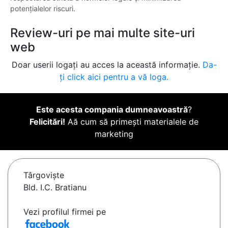
potențialelor riscuri.
Review-uri pe mai multe site-uri
web
Doar userii logați au acces la această informație.
Da-
ți click aici pentru a vă loga.
Este acesta compania dumneavoastră
?
Felicitări!
Aă cum să primești materialele de
marketing
Târgovişte
Bld. I.C. Bratianu
Vezi profilul firmei pe