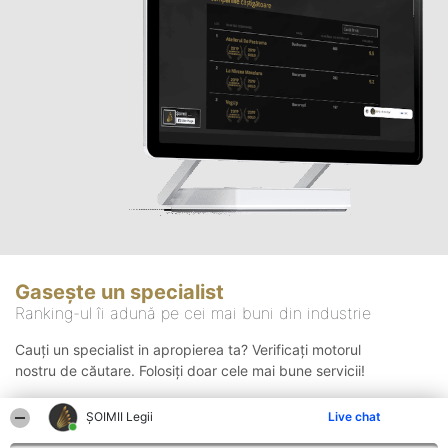
Gasește un specialist
Ranking-ul îi adună pe cei mai buni din industrie
Cauți un specialist in apropierea ta? Verificați motorul
nostru de căutare. Folosiți doar cele mai bune servicii!
ȘOIMII Legii
Live chat
Căutare