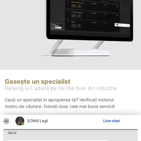
Gasește un specialist
Ranking-ul îi adună pe cei mai buni din industrie
Cauți un specialist in apropierea ta? Verificați motorul
nostru de căutare. Folosiți doar cele mai bune servicii!
ȘOIMII Legii
Live chat
Căutare
08:03