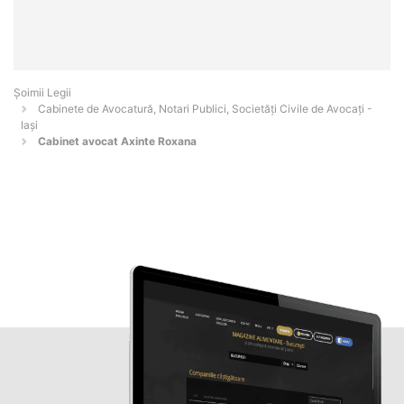
Șoimii Legii
Cabinete de Avocatură, Notari Publici, Societăți Civile de Avocați -
Iaşi
Cabinet avocat Axinte Roxana