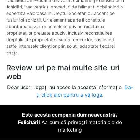
Cabinetul de Avocat a dezvoltat competențe deosebite în
lichidări, insolvență și proceduri de faliment, dobândind o
expertiză valoroasă în Dreptul Societar, cu accent pe
fuziuni și achiziții. Un element aparte îl constituie
abordarea cazurilor complexe privind restituirea
proprietăților preluate abuziv, inclusiv reconstituirea
dreptului de proprietate asupra terenurilor, susținând
astfel interesele clienților prin soluții adaptate fiecărei
spețe.
Review-uri pe mai multe site-uri
web
Doar userii logați au acces la această informație.
Da-
ți click aici pentru a vă loga.
Este acesta compania dumneavoastră
?
Felicitări!
Aă cum să primești materialele de
marketing