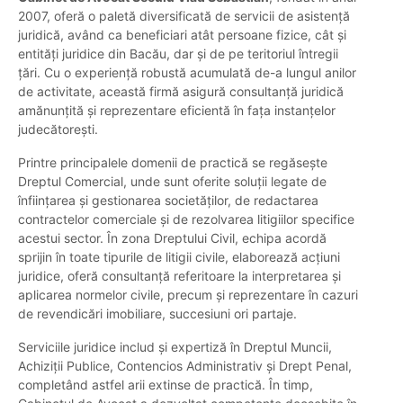
2007, oferă o paletă diversificată de servicii de asistență
juridică, având ca beneficiari atât persoane fizice, cât și
entități juridice din Bacău, dar și de pe teritoriul întregii
țări. Cu o experiență robustă acumulată de-a lungul anilor
de activitate, această firmă asigură consultanță juridică
amănunțită și reprezentare eficientă în fața instanțelor
judecătorești.
Printre principalele domenii de practică se regăsește
Dreptul Comercial, unde sunt oferite soluții legate de
înființarea și gestionarea societăților, de redactarea
contractelor comerciale și de rezolvarea litigiilor specifice
acestui sector. În zona Dreptului Civil, echipa acordă
sprijin în toate tipurile de litigii civile, elaborează acțiuni
juridice, oferă consultanță referitoare la interpretarea și
aplicarea normelor civile, precum și reprezentare în cazuri
de revendicări imobiliare, succesiuni ori partaje.
Serviciile juridice includ și expertiză în Dreptul Muncii,
Achiziții Publice, Contencios Administrativ și Drept Penal,
completând astfel arii extinse de practică. În timp,