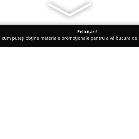
Felicitări!
ți cum puteți obține materiale promoționale pentru a vă bucura d
, Societăți Civile de Avocați - Bucureşti
Cabinet de Avocatura 
 Robert
Despre companie:
Fondat în 2011,
Cabinetul de 
entitate de referință în cadrul
deviza „Soluții, nu discuții!”, 
clienților săi soluții rapide și 
Arată mai multe >>
și celor juridice ce solicită asi
ramuri ale dreptului.