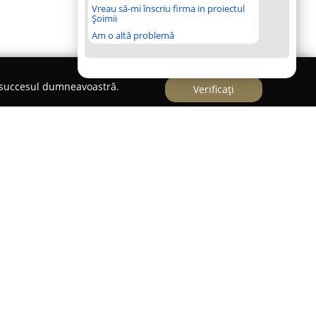
Vreau să-mi înscriu firma in proiectul
Șoimii
Am o altă problemă
e succesul dumneavoastră.
Verificați
Nănuț Adrian Robert
Avocatură Nănuț Adrian Robert
s-a impus ca o
 sectorului juridic din România. Bazându-se pe
acest cabinet juridic se angajează să furnizeze
eficiente, adresându-se atât persoanelor fizice, cât
stență de specialitate într-o gamă diversificată de