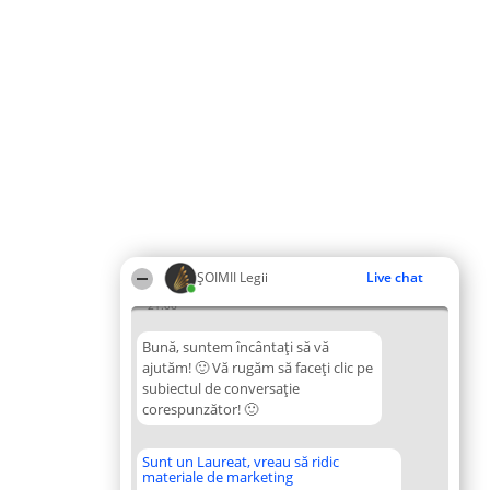
ȘOIMII Legii
Live chat
21:06
Bună, suntem încântați să vă
ajutăm! 🙂 Vă rugăm să faceți clic pe
subiectul de conversație
corespunzător! 🙂
Sunt un Laureat, vreau să ridic
materiale de marketing