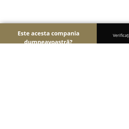
Este acesta compania
Verifica
dumneavoastră?
Șoimii Legii
Cabinete de Avocatură, Notari Publici
Cabinet de Avocatura Nănuț Adrian
8.6
(28)