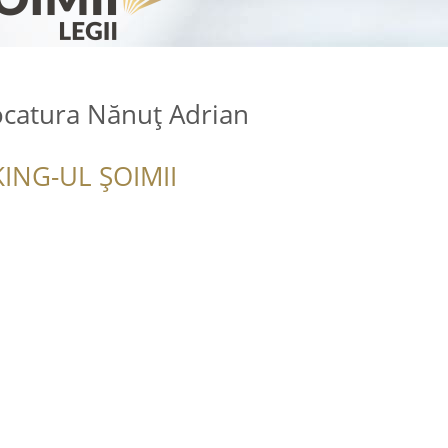
ocatura Nănuț Adrian
ING-UL ȘOIMII