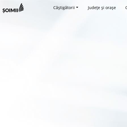
Câștigătorii
Județe și orașe