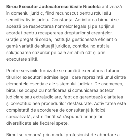
Birou Executor Judecatoresc Vasile Nicoleta
activează
în domeniul juridic, fiind recunoscut pentru rolul său
semnificativ în județul Constanța. Activitatea biroului se
axează pe respectarea normelor legale și pe sprijinul
acordat pentru recuperarea drepturilor și creanțelor.
Grație pregătirii solide, instituția gestionează eficient o
gamă variată de situații juridice, contribuind atât la
soluționarea cazurilor pe cale amiabilă cât și prin
executare silită.
Printre serviciile furnizate se numără executarea tuturor
titlurilor executorii admise legal, care reprezintă unul dintre
elementele esențiale ale sistemului judiciar. De asemenea,
biroul se ocupă cu notificarea și comunicarea actelor
judiciare sau extrajudiciare, fapt ce garantează claritatea
și corectitudinea procedurilor desfășurate. Activitatea este
completată de acordarea de consultanță juridică
specializată, astfel încât să răspundă cerințelor
diversificate ale fiecărei spețe.
Biroul se remarcă prin modul profesionist de abordare a