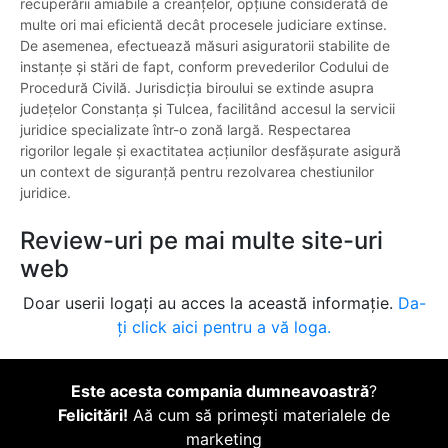
recuperării amiabile a creanțelor, opțiune considerată de
multe ori mai eficientă decât procesele judiciare extinse.
De asemenea, efectuează măsuri asiguratorii stabilite de
instanțe și stări de fapt, conform prevederilor Codului de
Procedură Civilă. Jurisdicția biroului se extinde asupra
județelor Constanța și Tulcea, facilitând accesul la servicii
juridice specializate într-o zonă largă. Respectarea
rigorilor legale și exactitatea acțiunilor desfășurate asigură
un context de siguranță pentru rezolvarea chestiunilor
juridice.
Review-uri pe mai multe site-uri
web
Doar userii logați au acces la această informație.
Da-
ți click aici pentru a vă loga.
Este acesta compania dumneavoastră
?
Felicitări!
Aă cum să primești materialele de
marketing