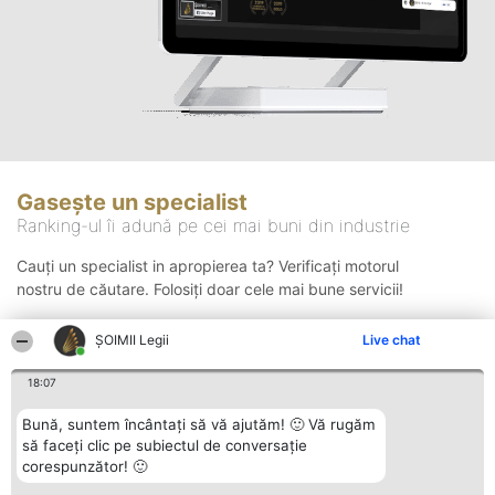
Gasește un specialist
Ranking-ul îi adună pe cei mai buni din industrie
Cauți un specialist in apropierea ta? Verificați motorul
nostru de căutare. Folosiți doar cele mai bune servicii!
ȘOIMII Legii
Live chat
Căutare
18:07
Bună, suntem încântați să vă ajutăm! 🙂 Vă rugăm
să faceți clic pe subiectul de conversație
corespunzător! 🙂