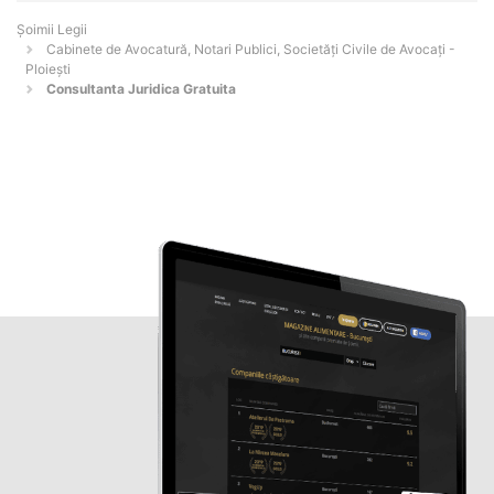
Șoimii Legii
Cabinete de Avocatură, Notari Publici, Societăți Civile de Avocați -
Ploieşti
Consultanta Juridica Gratuita