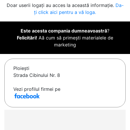
Doar userii logați au acces la această informație.
Da-
ți click aici pentru a vă loga.
Este acesta compania dumneavoastră
?
Felicitări!
Aă cum să primești materialele de
marketing
Ploieşti
Strada Cibinului Nr. 8
Vezi profilul firmei pe