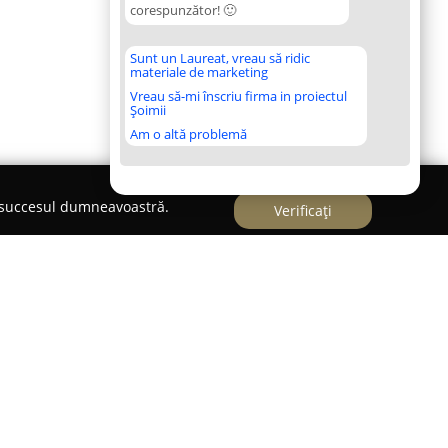
corespunzător! 🙂
Sunt un Laureat, vreau să ridic
materiale de marketing
Vreau să-mi înscriu firma in proiectul
Șoimii
Am o altă problemă
e succesul dumneavoastră.
Verificați
cat
din Sibiu pune la dispoziție un portofoliu
spunzând cerințelor atât ale persoanelor fizice,