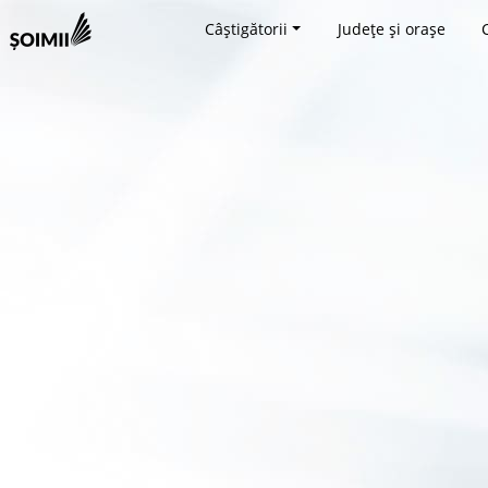
Câștigătorii
Județe și orașe