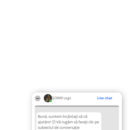
ȘOIMII Legii
Live chat
13:10
Bună, suntem încântați să vă
ajutăm! 🙂 Vă rugăm să faceți clic pe
subiectul de conversație