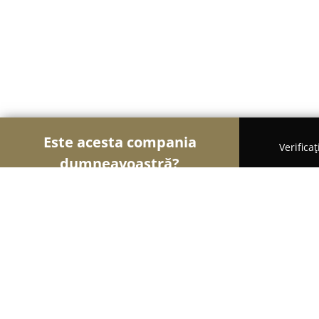
Este acesta compania
Verifica
dumneavoastră?
Șoimii Legii
Cabinete de Avocatură, Notari Publici
Opris Daniel - Birou de avocat