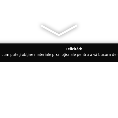
Felicitări!
ți cum puteți obține materiale promoționale pentru a vă bucura d
, Societăți Civile de Avocați - Sibiu
Opris Daniel - Birou de avo
Despre companie:
Opris Daniel - Birou de avocat
complet de servicii juridice, ră