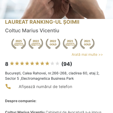
LAUREAT RANKING-UL ȘOIMII
Coltuc Marius Vicentiu
Arată mai multe >>
8
(94)
Bucureşti, Calea Rahovei, nr.266-268, cladirea 60, etaj 2,
Sector 5 ,Electromagnetica Business Park
Afișează numărul de telefon
Despre companie:
Colțuc Marius Vicențiu
Cabinetul de Avocatură s-a impus