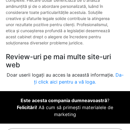
complexe. Fiecare dosar beneficiază de o analiză
amănunțită și de o abordare personalizată, luând în
considerare toate particularitățile acestuia. Soluțiile
creative și sfaturile legale solide contribuie la atingerea
unor rezultate pozitive pentru clienți. Profesionalismul,
etica și cunoașterea profundă a legislației desemnează
acest cabinet drept o alegere de încredere pentru
soluționarea diverselor probleme juridice.
Review-uri pe mai multe site-uri
web
Doar userii logați au acces la această informație.
Da-
ți click aici pentru a vă loga.
Este acesta compania dumneavoastră
?
Felicitări!
Aă cum să primești materialele de
marketing