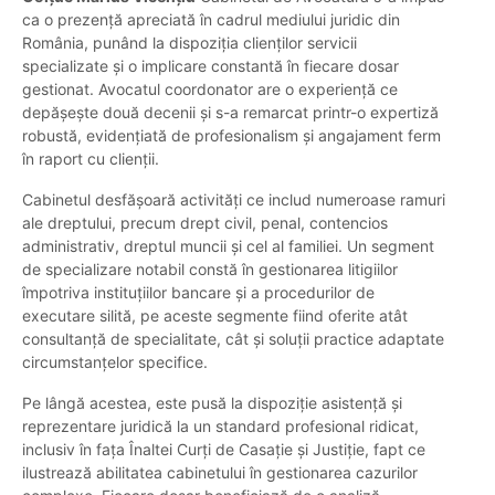
ca o prezență apreciată în cadrul mediului juridic din
România, punând la dispoziția clienților servicii
specializate și o implicare constantă în fiecare dosar
gestionat. Avocatul coordonator are o experiență ce
depășește două decenii și s-a remarcat printr-o expertiză
robustă, evidențiată de profesionalism și angajament ferm
în raport cu clienții.
Cabinetul desfășoară activități ce includ numeroase ramuri
ale dreptului, precum drept civil, penal, contencios
administrativ, dreptul muncii și cel al familiei. Un segment
de specializare notabil constă în gestionarea litigiilor
împotriva instituțiilor bancare și a procedurilor de
executare silită, pe aceste segmente fiind oferite atât
consultanță de specialitate, cât și soluții practice adaptate
circumstanțelor specifice.
Pe lângă acestea, este pusă la dispoziție asistență și
reprezentare juridică la un standard profesional ridicat,
inclusiv în fața Înaltei Curți de Casație și Justiție, fapt ce
ilustrează abilitatea cabinetului în gestionarea cazurilor