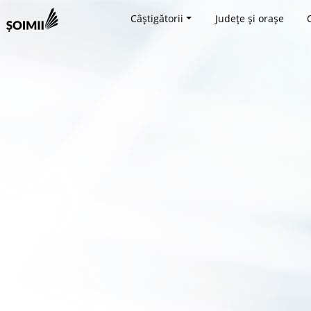
Câștigătorii
Județe și orașe