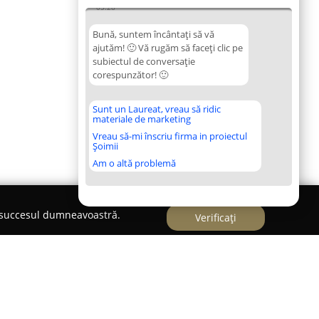
05:28
Bună, suntem încântați să vă
ajutăm! 🙂 Vă rugăm să faceți clic pe
subiectul de conversație
corespunzător! 🙂
Sunt un Laureat, vreau să ridic
materiale de marketing
Vreau să-mi înscriu firma in proiectul
Șoimii
Am o altă problemă
e succesul dumneavoastră.
Verificați