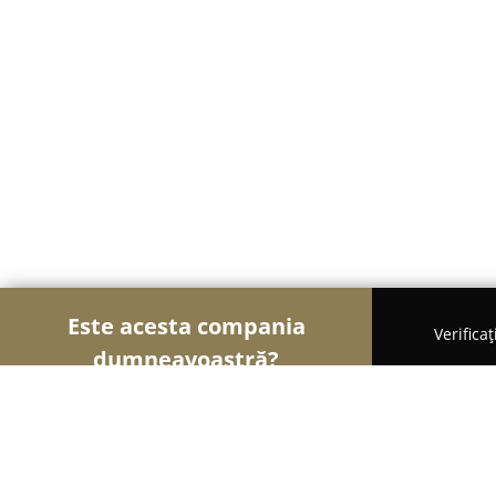
Este acesta compania
Verifica
dumneavoastră?
Șoimii Legii
Cabinete de Avocatură, Notari Publici,