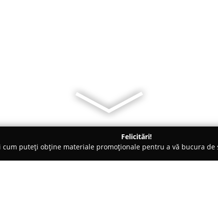
Felicitări!
ți cum puteți obține materiale promoționale pentru a vă bucura d
 Societăți Civile de Avocați - Piteşti
Avocat Catalin Gherzan