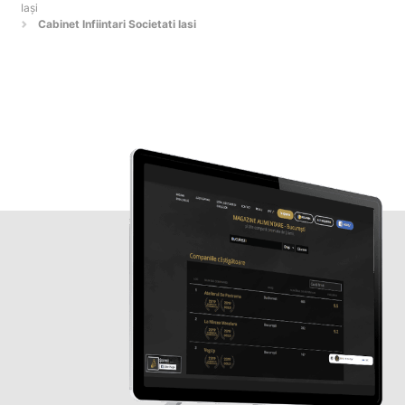
Iaşi
Cabinet Infiintari Societati Iasi