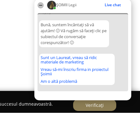
ȘOIMII Legii
Live chat
15:15
Bună, suntem încântați să vă
ajutăm! 🙂 Vă rugăm să faceți clic pe
subiectul de conversație
corespunzător! 🙂
Sunt un Laureat, vreau să ridic
materiale de marketing
Vreau să-mi înscriu firma in proiectul
Șoimii
Am o altă problemă
e succesul dumneavoastră.
Verificați