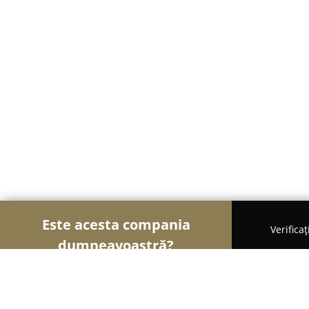
Este acesta compania
Verifica
dumneavoastră?
Șoimii Legii
Cabinete de Avocatură, Notari Publici