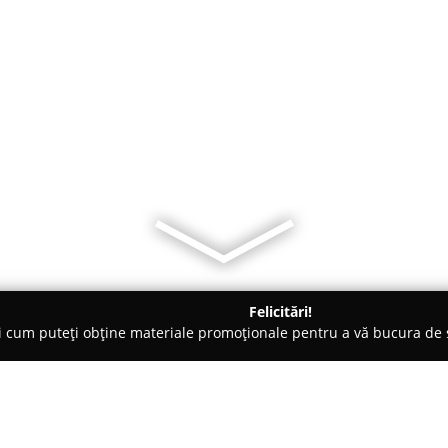
Felicitări!
ți cum puteți obține materiale promoționale pentru a vă bucura d
, Societăți Civile de Avocați - Braşov
Bloc 4