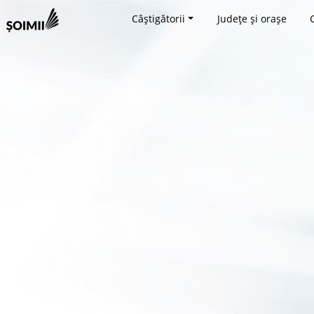
Câștigătorii
Județe și orașe