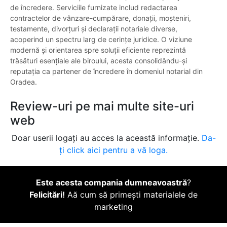
de încredere. Serviciile furnizate includ redactarea
contractelor de vânzare-cumpărare, donații, moșteniri,
testamente, divorțuri și declarații notariale diverse,
acoperind un spectru larg de cerințe juridice. O viziune
modernă și orientarea spre soluții eficiente reprezintă
trăsături esențiale ale biroului, acesta consolidându-și
reputația ca partener de încredere în domeniul notarial din
Oradea.
Review-uri pe mai multe site-uri
web
Doar userii logați au acces la această informație.
Da-
ți click aici pentru a vă loga.
Este acesta compania dumneavoastră
?
Felicitări!
Aă cum să primești materialele de
marketing