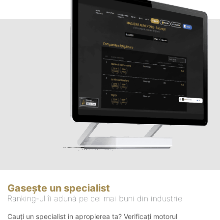
Gasește un specialist
Ranking-ul îi adună pe cei mai buni din industrie
Cauți un specialist in apropierea ta? Verificați motorul