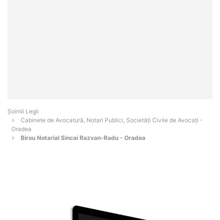
Șoimii Legii
Cabinete de Avocatură, Notari Publici, Societăți Civile de Avocați -
Oradea
Birou Notarial Sincai Razvan-Radu - Oradea