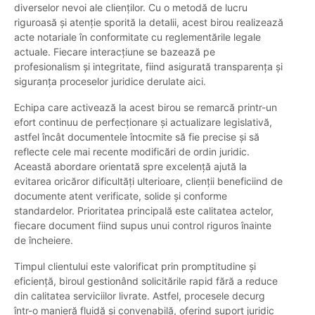
diverselor nevoi ale clienților. Cu o metodă de lucru
riguroasă și atenție sporită la detalii, acest birou realizează
acte notariale în conformitate cu reglementările legale
actuale. Fiecare interacțiune se bazează pe
profesionalism și integritate, fiind asigurată transparența și
siguranța proceselor juridice derulate aici.
Echipa care activează la acest birou se remarcă printr-un
efort continuu de perfecționare și actualizare legislativă,
astfel încât documentele întocmite să fie precise și să
reflecte cele mai recente modificări de ordin juridic.
Această abordare orientată spre excelență ajută la
evitarea oricăror dificultăți ulterioare, clienții beneficiind de
documente atent verificate, solide și conforme
standardelor. Prioritatea principală este calitatea actelor,
fiecare document fiind supus unui control riguros înainte
de încheiere.
Timpul clientului este valorificat prin promptitudine și
eficiență, biroul gestionând solicitările rapid fără a reduce
din calitatea serviciilor livrate. Astfel, procesele decurg
într-o manieră fluidă și convenabilă, oferind suport juridic