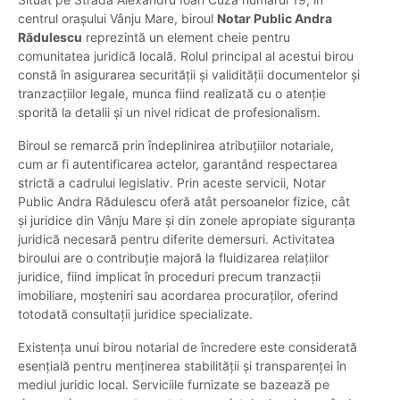
centrul orașului Vânju Mare, biroul
Notar Public Andra
Rădulescu
reprezintă un element cheie pentru
comunitatea juridică locală. Rolul principal al acestui birou
constă în asigurarea securității și validității documentelor și
tranzacțiilor legale, munca fiind realizată cu o atenție
sporită la detalii și un nivel ridicat de profesionalism.
Biroul se remarcă prin îndeplinirea atribuțiilor notariale,
cum ar fi autentificarea actelor, garantând respectarea
strictă a cadrului legislativ. Prin aceste servicii, Notar
Public Andra Rădulescu oferă atât persoanelor fizice, cât
și juridice din Vânju Mare și din zonele apropiate siguranța
juridică necesară pentru diferite demersuri. Activitatea
biroului are o contribuție majoră la fluidizarea relațiilor
juridice, fiind implicat în proceduri precum tranzacții
imobiliare, moșteniri sau acordarea procuraților, oferind
totodată consultații juridice specializate.
Existența unui birou notarial de încredere este considerată
esențială pentru menținerea stabilității și transparenței în
mediul juridic local. Serviciile furnizate se bazează pe