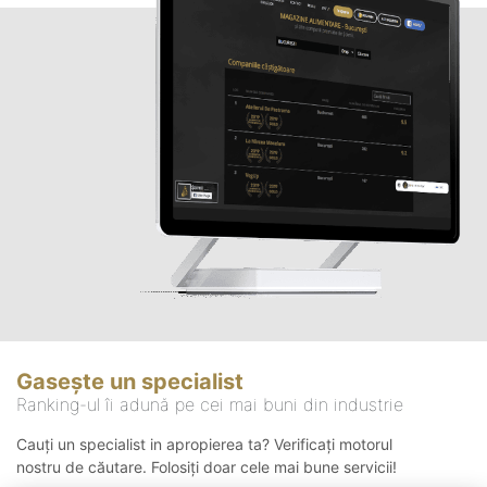
Gasește un specialist
Ranking-ul îi adună pe cei mai buni din industrie
Cauți un specialist in apropierea ta? Verificați motorul
nostru de căutare. Folosiți doar cele mai bune servicii!