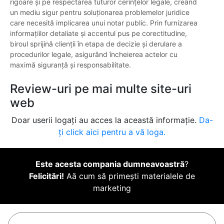
rigoare și pe respectarea tuturor cerințelor legale, creând
un mediu sigur pentru soluționarea problemelor juridice
care necesită implicarea unui notar public. Prin furnizarea
informațiilor detaliate și accentul pus pe corectitudine,
biroul sprijină clienții în etapa de decizie și derulare a
procedurilor legale, asigurând încheierea actelor cu
maximă siguranță și responsabilitate.
Review-uri pe mai multe site-uri
web
Doar userii logați au acces la această informație.
Da-
ți click aici pentru a vă loga.
Este acesta compania dumneavoastră
?
Felicitări!
Aă cum să primești materialele de
marketing